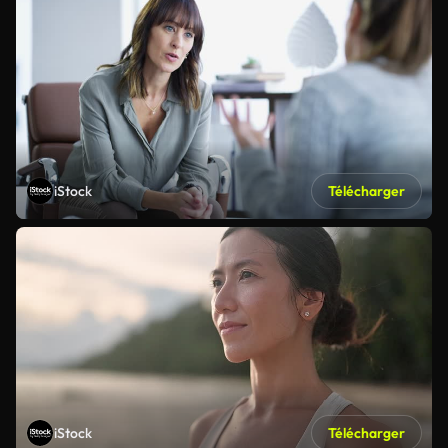
iStock
Télécharger
iStock
Télécharger