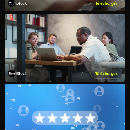
iStock
Télécharger
iStock
Télécharger