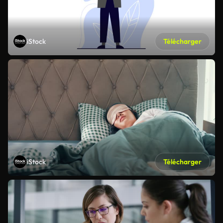
iStock
Télécharger
iStock
Télécharger