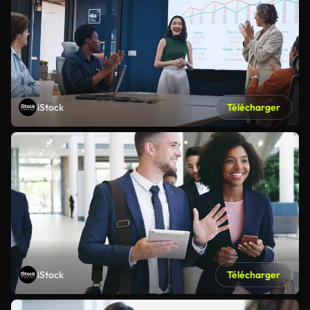
iStock
Télécharger
iStock
Télécharger