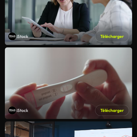
iStock
Télécharger
iStock
Télécharger