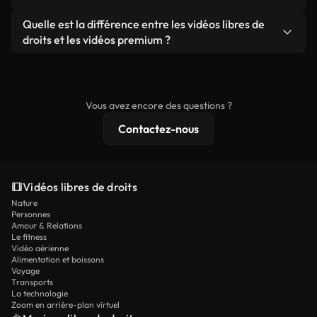
ou redistribuer les séquences elles-mêmes en tant
filigrane. Vous obtenez des images nettes et
Oui. Vous pouvez librement découper, recadrer ou
Quelle est la différence entre les vidéos libres de
que produit autonome.
prêtes à l'emploi.
remixer nos vidéos. Assurez-vous simplement que
droits et les vidéos premium ?
le produit final respecte notre licence et ne soit
Les vidéos libres de droits incluent les droits
pas redistribué en tant que contenu libre de droits.
commerciaux, tandis que le contenu premium
comprend des séquences exclusives, une
Vous avez encore des questions ?
résolution 4K et des protections de licence
Contactez-nous
étendues.
Vidéos libres de droits
Nature
Personnes
Amour & Relations
Le fitness
Vidéo aérienne
Alimentation et boissons
Voyage
Transports
La technologie
Zoom en arrière-plan virtuel