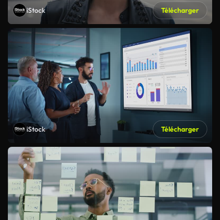
iStock
Télécharger
iStock
Télécharger