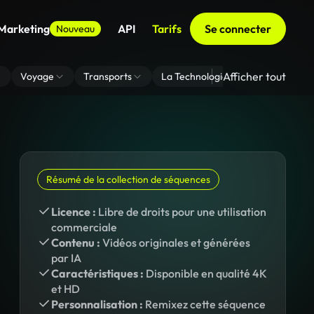
 Marketing
API
Tarifs
Se connecter
Nouveau
Afficher tout
Voyage
Transports
La Technologie
Zoom En Arri
Résumé de la collection de séquences
Licence :
Libre de droits pour une utilisation
commerciale
Contenu :
Vidéos originales et générées
par IA
Caractéristiques :
Disponible en qualité 4K
et HD
Personnalisation :
Remixez cette séquence