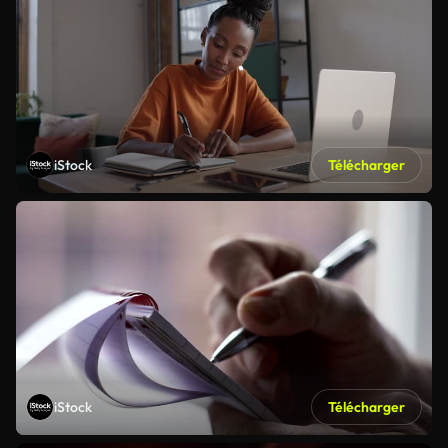
iStock
Télécharger
iStock
Télécharger