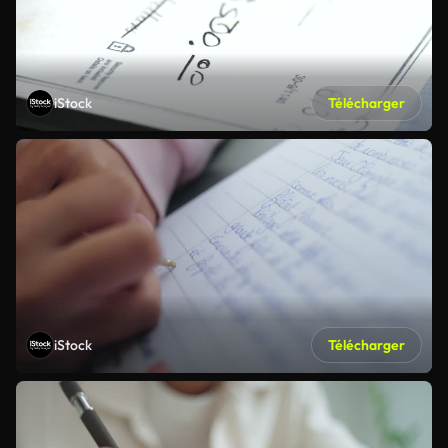
iStock
Télécharger
iStock
Télécharger