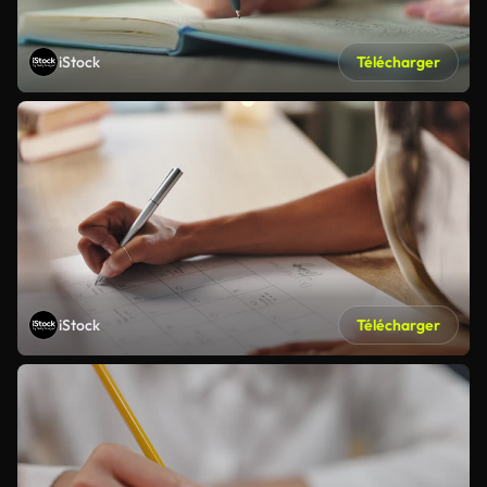
iStock
Télécharger
iStock
Télécharger