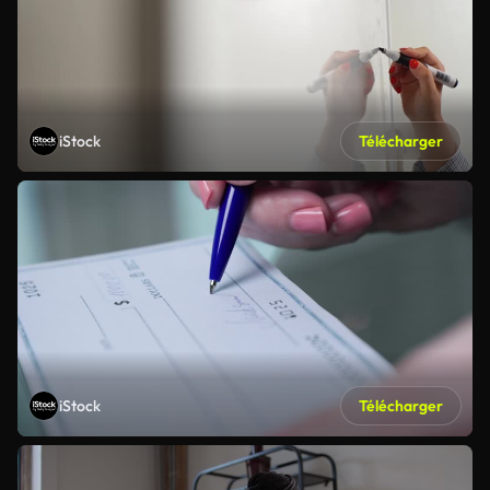
iStock
Télécharger
iStock
Télécharger