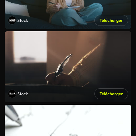
iStock
Télécharger
iStock
Télécharger