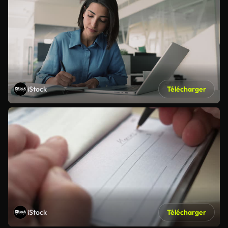
iStock
Télécharger
iStock
Télécharger