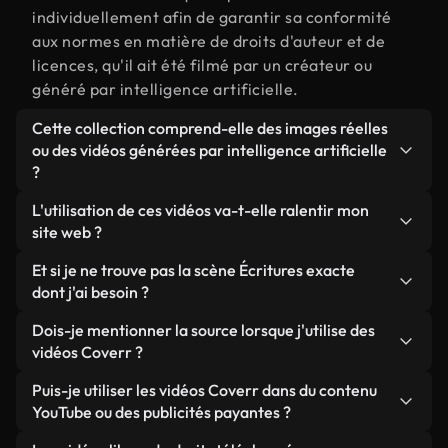
individuellement afin de garantir sa conformité
aux normes en matière de droits d'auteur et de
licences, qu'il ait été filmé par un créateur ou
généré par intelligence artificielle.
Cette collection comprend-elle des images réelles
ou des vidéos générées par intelligence artificielle
?
Les deux. Il s'agit d'une bibliothèque hybride
L'utilisation de ces vidéos va-t-elle ralentir mon
composée de véritables images filmées par des
site web ?
humains et liées à Écritures, ainsi que de vidéos
Sauf si vous choisissez nos versions optimisées.
Et si je ne trouve pas la scène Écritures exacte
générées par IA. Chaque vidéo est clairement
Nous proposons des formats légers, prêts pour le
dont j'ai besoin ?
identifiée afin que vous sachiez toujours ce que
web et conçus pour une utilisation en arrière-plan :
vous utilisez.
Vous pouvez en créer une instantanément avec
Dois-je mentionner la source lorsque j'utilise des
ils conservent une qualité élevée tout en
Coverr AI Studio. Il vous suffit de décrire la scène,
vidéos Coverr ?
minimisant les temps de chargement et en
par exemple « Écritures au coucher du soleil », et le
améliorant des indicateurs comme le LCP.
Aucune attribution n'est requise. Toutes les vidéos
Puis-je utiliser les vidéos Coverr dans du contenu
Studio générera en quelques secondes une vidéo
de notre bibliothèque sont libres de droits et
YouTube ou des publicités payantes ?
personnalisée conforme à nos normes de licence.
peuvent être utilisées sans mentionner l'auteur,
Oui. Toutes les séquences vidéo de Coverr peuvent