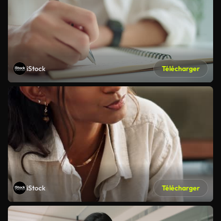
iStock
Télécharger
iStock
Télécharger