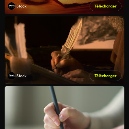
iStock
Télécharger
iStock
Télécharger