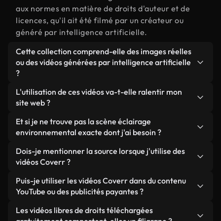
aux normes en matière de droits d'auteur et de
licences, qu'il ait été filmé par un créateur ou
généré par intelligence artificielle.
Cette collection comprend-elle des images réelles
ou des vidéos générées par intelligence artificielle
?
Les deux. Il s'agit d'une bibliothèque hybride
L'utilisation de ces vidéos va-t-elle ralentir mon
composée de véritables images filmées par des
site web ?
humains et liées à éclairage environnemental,
Sauf si vous choisissez nos versions optimisées.
Et si je ne trouve pas la scène éclairage
ainsi que de vidéos générées par IA. Chaque vidéo
Nous proposons des formats légers, prêts pour le
environnemental exacte dont j'ai besoin ?
est clairement identifiée afin que vous sachiez
web et conçus pour une utilisation en arrière-plan :
toujours ce que vous utilisez.
Vous pouvez en créer une instantanément avec
Dois-je mentionner la source lorsque j'utilise des
ils conservent une qualité élevée tout en
Coverr AI Studio. Il vous suffit de décrire la scène,
vidéos Coverr ?
minimisant les temps de chargement et en
par exemple « éclairage environnemental au
améliorant des indicateurs comme le LCP.
Aucune attribution n'est requise. Toutes les vidéos
Puis-je utiliser les vidéos Coverr dans du contenu
coucher du soleil », et le Studio générera en
de notre bibliothèque sont libres de droits et
YouTube ou des publicités payantes ?
quelques secondes une vidéo personnalisée
peuvent être utilisées sans mentionner l'auteur,
conforme à nos normes de licence.
Oui. Toutes les séquences vidéo de Coverr peuvent
Les vidéos libres de droits téléchargées
même si cela est toujours apprécié.
être utilisées dans des vidéos YouTube monétisées,