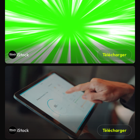
iStock
Télécharger
iStock
Télécharger