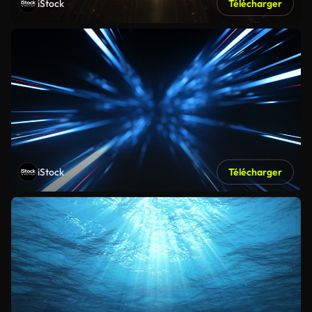
iStock
Télécharger
iStock
Télécharger