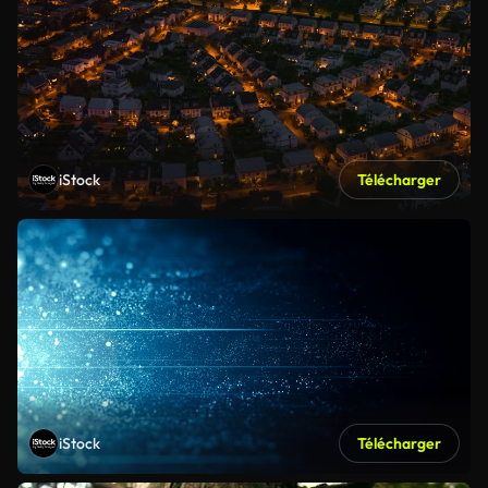
iStock
Télécharger
iStock
Télécharger