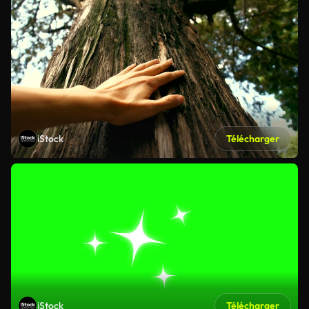
iStock
Télécharger
iStock
Télécharger