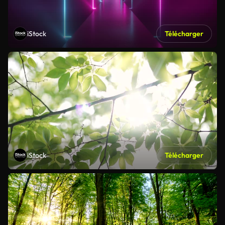
iStock
Télécharger
iStock
Télécharger