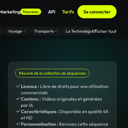
 Marketing
API
Tarifs
Se connecter
Nouveau
Afficher tout
Voyage
Transports
La Technologie
Zoom En Arri
Résumé de la collection de séquences
Licence :
Libre de droits pour une utilisation
commerciale
Contenu :
Vidéos originales et générées
par IA
Caractéristiques :
Disponible en qualité 4K
et HD
Personnalisation :
Remixez cette séquence