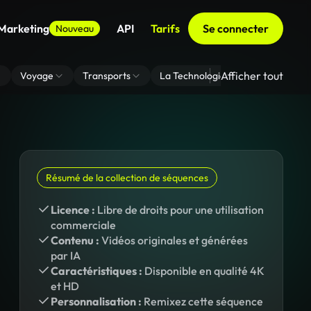
 Marketing
API
Tarifs
Se connecter
Nouveau
Afficher tout
Voyage
Transports
La Technologie
Zoom En Arri
Résumé de la collection de séquences
Licence :
Libre de droits pour une utilisation
commerciale
Contenu :
Vidéos originales et générées
par IA
Caractéristiques :
Disponible en qualité 4K
et HD
Personnalisation :
Remixez cette séquence