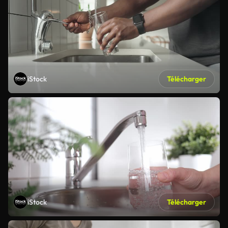
iStock
Télécharger
iStock
Télécharger