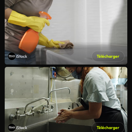
iStock
Télécharger
iStock
Télécharger