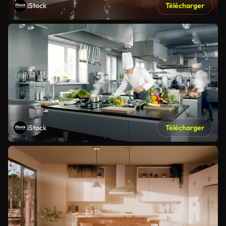
iStock
Télécharger
iStock
Télécharger