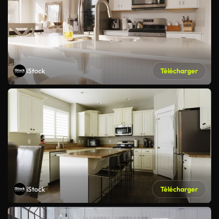
iStock
Télécharger
iStock
Télécharger