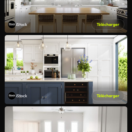
iStock
Télécharger
iStock
Télécharger