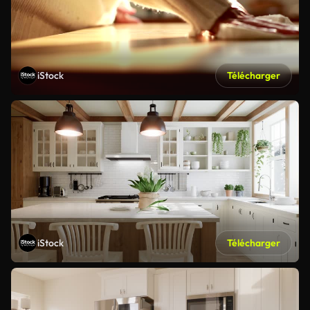
iStock
Télécharger
iStock
Télécharger