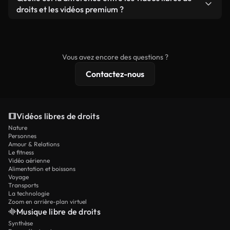
prêtes à l'emploi.
remixer nos vidéos. Assurez-vous simplement que
droits et les vidéos premium ?
le produit final respecte notre licence et ne soit
Les vidéos libres de droits incluent les droits
pas redistribué en tant que contenu libre de droits.
commerciaux, tandis que le contenu premium
comprend des séquences exclusives, une
Vous avez encore des questions ?
résolution 4K et des protections de licence
Contactez-nous
étendues.
Vidéos libres de droits
Nature
Personnes
Amour & Relations
Le fitness
Vidéo aérienne
Alimentation et boissons
Voyage
Transports
La technologie
Zoom en arrière-plan virtuel
Musique libre de droits
Synthèse