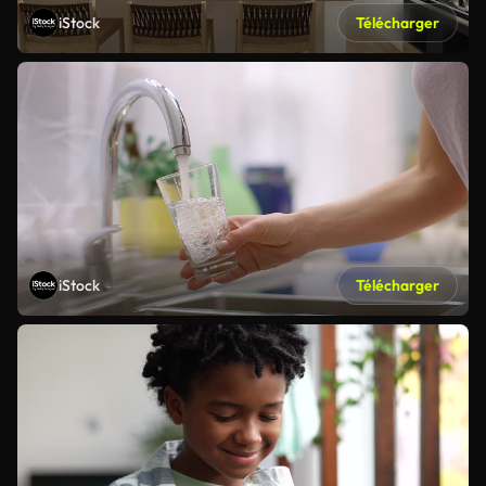
iStock
Télécharger
iStock
Télécharger