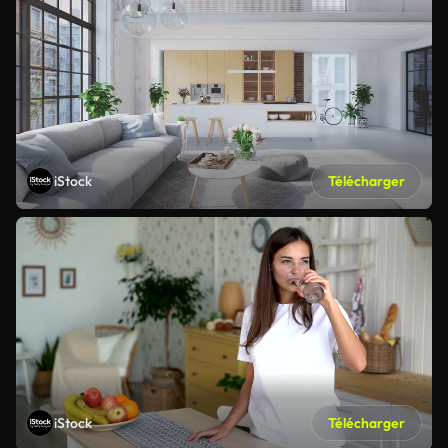
iStock
Télécharger
iStock
Télécharger