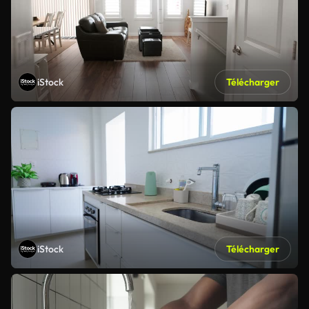
iStock
Télécharger
iStock
Télécharger