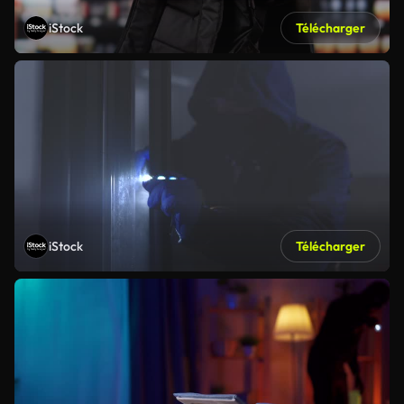
iStock
Télécharger
iStock
Télécharger