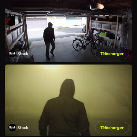
iStock
Télécharger
iStock
Télécharger