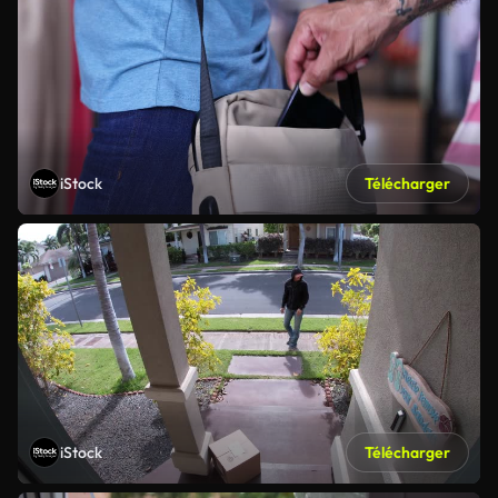
iStock
Télécharger
iStock
Télécharger