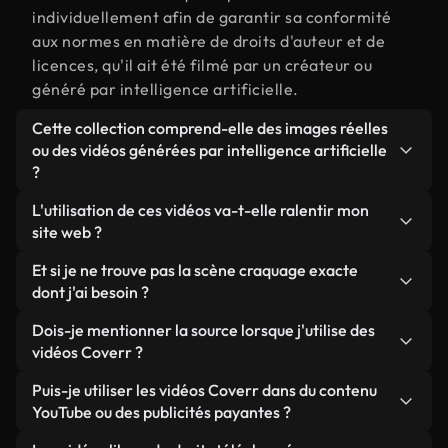
individuellement afin de garantir sa conformité
aux normes en matière de droits d'auteur et de
licences, qu'il ait été filmé par un créateur ou
généré par intelligence artificielle.
Cette collection comprend-elle des images réelles
ou des vidéos générées par intelligence artificielle
?
Les deux. Il s'agit d'une bibliothèque hybride
L'utilisation de ces vidéos va-t-elle ralentir mon
composée de véritables images filmées par des
site web ?
humains et liées à craquage, ainsi que de vidéos
Sauf si vous choisissez nos versions optimisées.
Et si je ne trouve pas la scène craquage exacte
générées par IA. Chaque vidéo est clairement
Nous proposons des formats légers, prêts pour le
dont j'ai besoin ?
identifiée afin que vous sachiez toujours ce que
web et conçus pour une utilisation en arrière-plan :
vous utilisez.
Vous pouvez en créer une instantanément avec
Dois-je mentionner la source lorsque j'utilise des
ils conservent une qualité élevée tout en
Coverr AI Studio. Il vous suffit de décrire la scène,
vidéos Coverr ?
minimisant les temps de chargement et en
par exemple « craquage au coucher du soleil », et
améliorant des indicateurs comme le LCP.
Aucune attribution n'est requise. Toutes les vidéos
Puis-je utiliser les vidéos Coverr dans du contenu
le Studio générera en quelques secondes une vidéo
de notre bibliothèque sont libres de droits et
YouTube ou des publicités payantes ?
personnalisée conforme à nos normes de licence.
peuvent être utilisées sans mentionner l'auteur,
Oui. Toutes les séquences vidéo de Coverr peuvent