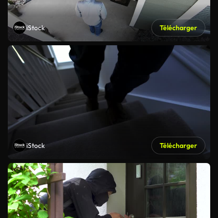
iStock
Télécharger
iStock
Télécharger