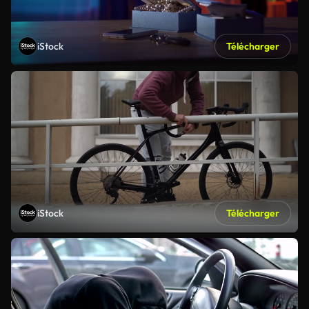
iStock
Télécharger
iStock
Télécharger