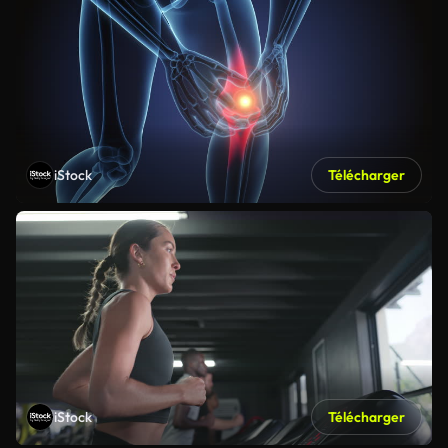
iStock
Télécharger
iStock
Télécharger