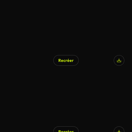
Recréer
Recréer