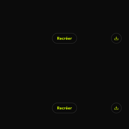
Recréer
Recréer