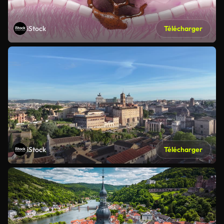
iStock
Télécharger
iStock
Télécharger