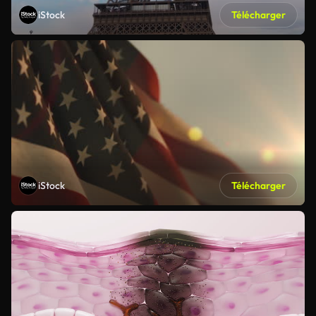
iStock
Télécharger
iStock
Télécharger