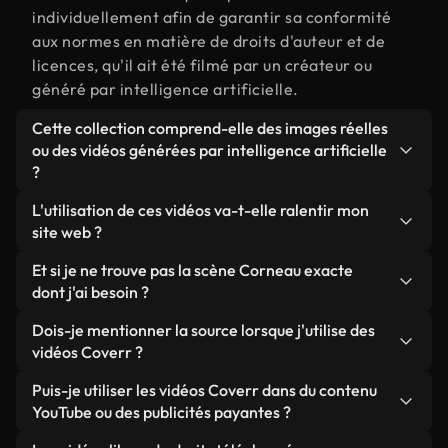
individuellement afin de garantir sa conformité
aux normes en matière de droits d'auteur et de
licences, qu'il ait été filmé par un créateur ou
généré par intelligence artificielle.
Cette collection comprend-elle des images réelles
ou des vidéos générées par intelligence artificielle
?
Les deux. Il s'agit d'une bibliothèque hybride
L'utilisation de ces vidéos va-t-elle ralentir mon
composée de véritables images filmées par des
site web ?
humains et liées à Corneau, ainsi que de vidéos
Sauf si vous choisissez nos versions optimisées.
Et si je ne trouve pas la scène Corneau exacte
générées par IA. Chaque vidéo est clairement
Nous proposons des formats légers, prêts pour le
dont j'ai besoin ?
identifiée afin que vous sachiez toujours ce que
web et conçus pour une utilisation en arrière-plan :
vous utilisez.
Vous pouvez en créer une instantanément avec
Dois-je mentionner la source lorsque j'utilise des
ils conservent une qualité élevée tout en
Coverr AI Studio. Il vous suffit de décrire la scène,
vidéos Coverr ?
minimisant les temps de chargement et en
par exemple « Corneau au coucher du soleil », et le
améliorant des indicateurs comme le LCP.
Aucune attribution n'est requise. Toutes les vidéos
Puis-je utiliser les vidéos Coverr dans du contenu
Studio générera en quelques secondes une vidéo
de notre bibliothèque sont libres de droits et
YouTube ou des publicités payantes ?
personnalisée conforme à nos normes de licence.
peuvent être utilisées sans mentionner l'auteur,
Oui. Toutes les séquences vidéo de Coverr peuvent