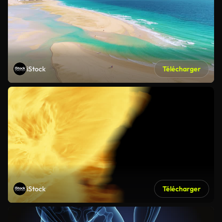
iStock
Télécharger
iStock
Télécharger