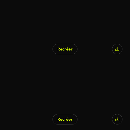
Recréer
Recréer