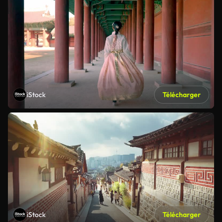
iStock
Télécharger
iStock
Télécharger