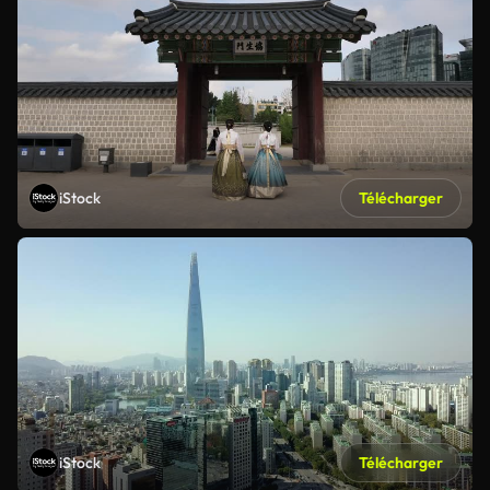
iStock
Télécharger
iStock
Télécharger