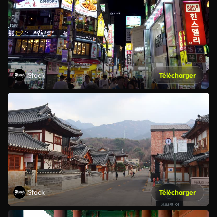
iStock
Télécharger
iStock
Télécharger