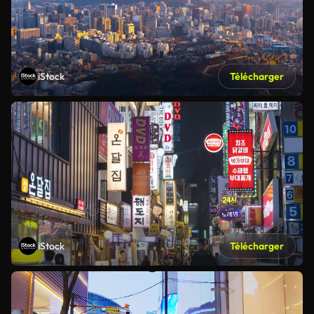
iStock
Télécharger
iStock
Télécharger