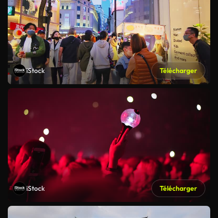
iStock
Télécharger
iStock
Télécharger