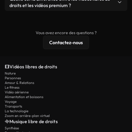
prêtes à l'emploi.
remixer nos vidéos. Assurez-vous simplement que
droits et les vidéos premium ?
le produit final respecte notre licence et ne soit
Les vidéos libres de droits incluent les droits
pas redistribué en tant que contenu libre de droits.
commerciaux, tandis que le contenu premium
comprend des séquences exclusives, une
Vous avez encore des questions ?
résolution 4K et des protections de licence
Contactez-nous
étendues.
Vidéos libres de droits
Nature
Personnes
Amour & Relations
Le fitness
Vidéo aérienne
Alimentation et boissons
Voyage
Transports
La technologie
Zoom en arrière-plan virtuel
Musique libre de droits
Synthèse