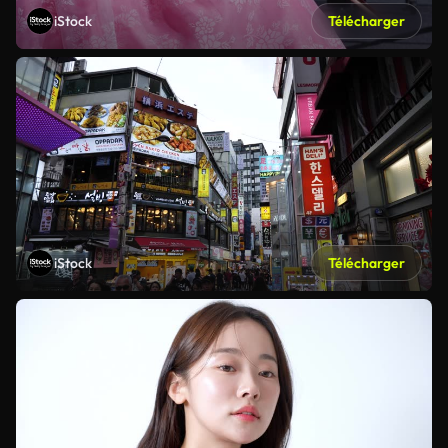
iStock
Télécharger
iStock
Télécharger