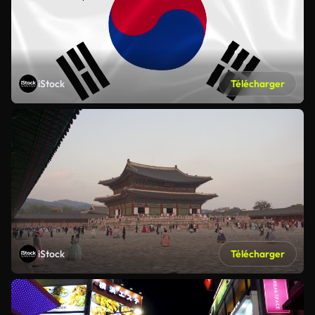
iStock
Télécharger
iStock
Télécharger