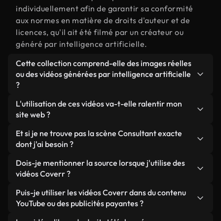
individuellement afin de garantir sa conformité
aux normes en matière de droits d'auteur et de
licences, qu'il ait été filmé par un créateur ou
généré par intelligence artificielle.
Cette collection comprend-elle des images réelles
ou des vidéos générées par intelligence artificielle
?
Les deux. Il s'agit d'une bibliothèque hybride
L'utilisation de ces vidéos va-t-elle ralentir mon
composée de véritables images filmées par des
site web ?
humains et liées à Consultant, ainsi que de vidéos
Sauf si vous choisissez nos versions optimisées.
Et si je ne trouve pas la scène Consultant exacte
générées par IA. Chaque vidéo est clairement
Nous proposons des formats légers, prêts pour le
dont j'ai besoin ?
identifiée afin que vous sachiez toujours ce que
web et conçus pour une utilisation en arrière-plan :
vous utilisez.
Vous pouvez en créer une instantanément avec
Dois-je mentionner la source lorsque j'utilise des
ils conservent une qualité élevée tout en
Coverr AI Studio. Il vous suffit de décrire la scène,
vidéos Coverr ?
minimisant les temps de chargement et en
par exemple « Consultant au coucher du soleil », et
améliorant des indicateurs comme le LCP.
Aucune attribution n'est requise. Toutes les vidéos
Puis-je utiliser les vidéos Coverr dans du contenu
le Studio générera en quelques secondes une vidéo
de notre bibliothèque sont libres de droits et
YouTube ou des publicités payantes ?
personnalisée conforme à nos normes de licence.
peuvent être utilisées sans mentionner l'auteur,
Oui. Toutes les séquences vidéo de Coverr peuvent