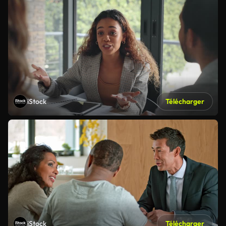
iStock
Télécharger
iStock
Télécharger