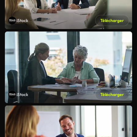
iStock
Télécharger
iStock
Télécharger