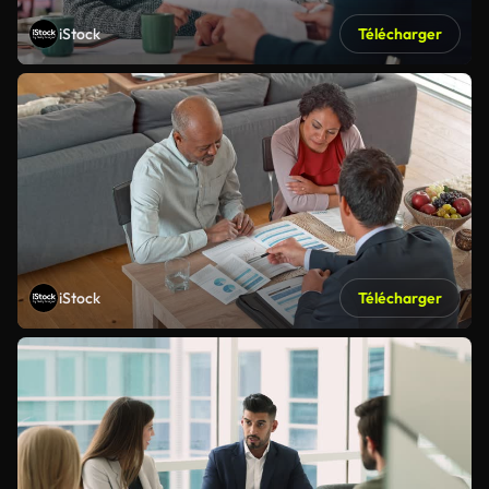
iStock
Télécharger
iStock
Télécharger