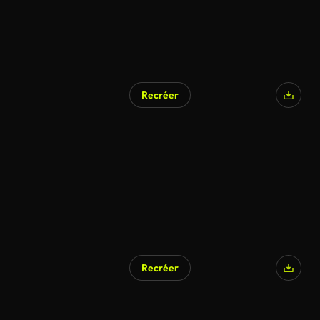
Recréer
Recréer