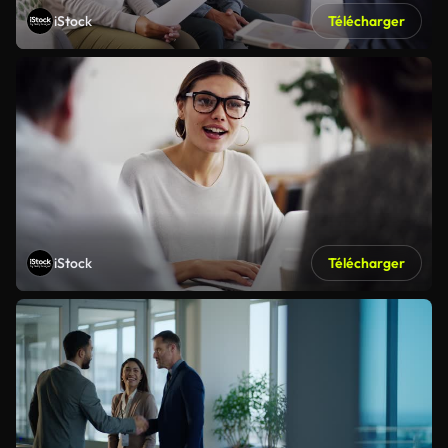
iStock
Télécharger
iStock
Télécharger