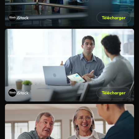
iStock
Télécharger
iStock
Télécharger