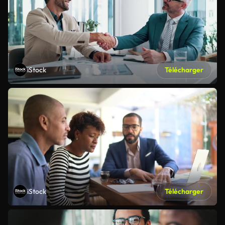
iStock
Télécharger
iStock
Télécharger