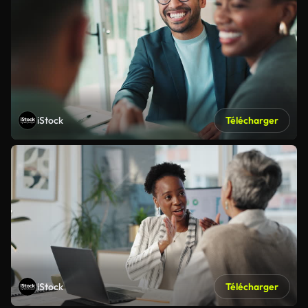
iStock
Télécharger
iStock
Télécharger