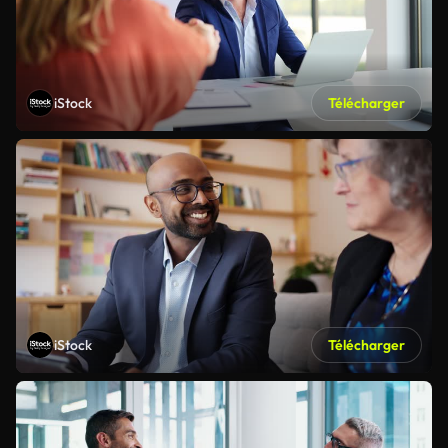
iStock
Télécharger
iStock
Télécharger