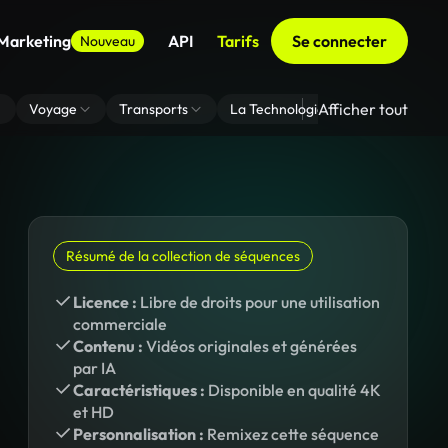
 Marketing
API
Tarifs
Se connecter
Nouveau
Afficher tout
Voyage
Transports
La Technologie
Zoom En Arri
Résumé de la collection de séquences
Licence :
Libre de droits pour une utilisation
commerciale
Contenu :
Vidéos originales et générées
par IA
Caractéristiques :
Disponible en qualité 4K
et HD
Personnalisation :
Remixez cette séquence