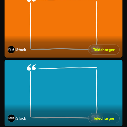
iStock
Télécharger
iStock
Télécharger