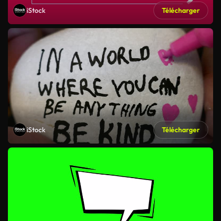
iStock
Télécharger
iStock
Télécharger