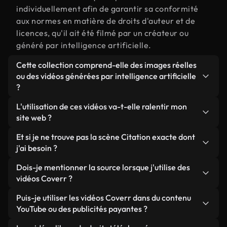
individuellement afin de garantir sa conformité
aux normes en matière de droits d'auteur et de
licences, qu'il ait été filmé par un créateur ou
généré par intelligence artificielle.
Cette collection comprend-elle des images réelles
ou des vidéos générées par intelligence artificielle
?
Les deux. Il s'agit d'une bibliothèque hybride
L'utilisation de ces vidéos va-t-elle ralentir mon
composée de véritables images filmées par des
site web ?
humains et liées à Citation, ainsi que de vidéos
Sauf si vous choisissez nos versions optimisées.
Et si je ne trouve pas la scène Citation exacte dont
générées par IA. Chaque vidéo est clairement
Nous proposons des formats légers, prêts pour le
j'ai besoin ?
identifiée afin que vous sachiez toujours ce que
web et conçus pour une utilisation en arrière-plan :
vous utilisez.
Vous pouvez en créer une instantanément avec
Dois-je mentionner la source lorsque j'utilise des
ils conservent une qualité élevée tout en
Coverr AI Studio. Il vous suffit de décrire la scène,
vidéos Coverr ?
minimisant les temps de chargement et en
par exemple « Citation au coucher du soleil », et le
améliorant des indicateurs comme le LCP.
Aucune attribution n'est requise. Toutes les vidéos
Puis-je utiliser les vidéos Coverr dans du contenu
Studio générera en quelques secondes une vidéo
de notre bibliothèque sont libres de droits et
YouTube ou des publicités payantes ?
personnalisée conforme à nos normes de licence.
peuvent être utilisées sans mentionner l'auteur,
Oui. Toutes les séquences vidéo de Coverr peuvent