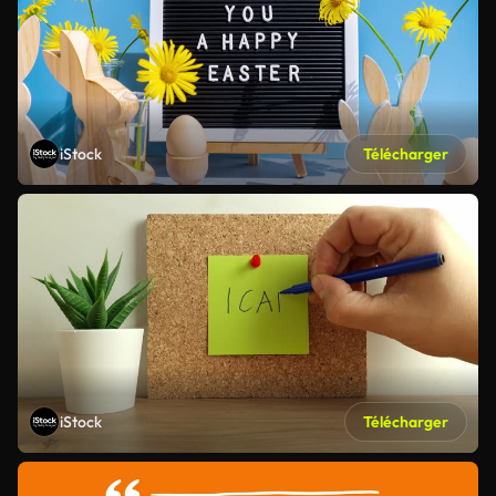
iStock
Télécharger
iStock
Télécharger