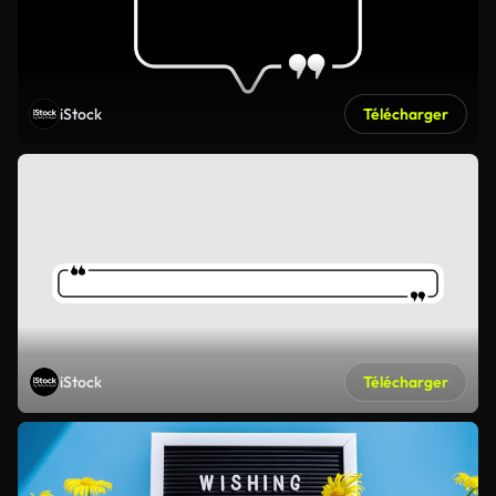
iStock
Télécharger
iStock
Télécharger