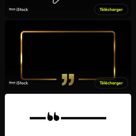
iStock
Télécharger
iStock
Télécharger