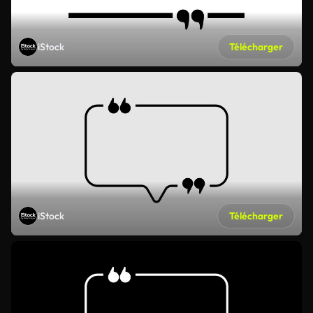
iStock
Télécharger
iStock
Télécharger