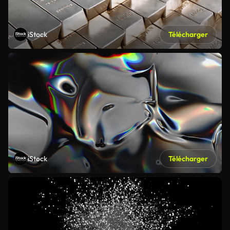
iStock
Télécharger
iStock
Télécharger