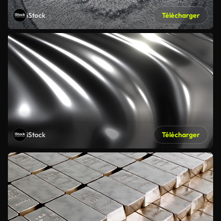
iStock
Télécharger
iStock
Télécharger