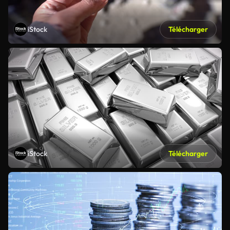
iStock
Télécharger
iStock
Télécharger