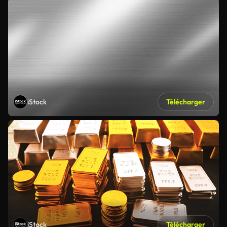
iStock
Télécharger
iStock
Télécharger