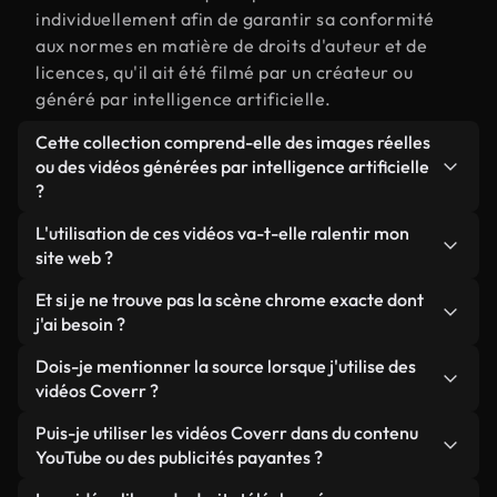
individuellement afin de garantir sa conformité
aux normes en matière de droits d'auteur et de
licences, qu'il ait été filmé par un créateur ou
généré par intelligence artificielle.
Cette collection comprend-elle des images réelles
ou des vidéos générées par intelligence artificielle
?
Les deux. Il s'agit d'une bibliothèque hybride
L'utilisation de ces vidéos va-t-elle ralentir mon
composée de véritables images filmées par des
site web ?
humains et liées à chrome, ainsi que de vidéos
Sauf si vous choisissez nos versions optimisées.
Et si je ne trouve pas la scène chrome exacte dont
générées par IA. Chaque vidéo est clairement
Nous proposons des formats légers, prêts pour le
j'ai besoin ?
identifiée afin que vous sachiez toujours ce que
web et conçus pour une utilisation en arrière-plan :
vous utilisez.
Vous pouvez en créer une instantanément avec
Dois-je mentionner la source lorsque j'utilise des
ils conservent une qualité élevée tout en
Coverr AI Studio. Il vous suffit de décrire la scène,
vidéos Coverr ?
minimisant les temps de chargement et en
par exemple « chrome au coucher du soleil », et le
améliorant des indicateurs comme le LCP.
Aucune attribution n'est requise. Toutes les vidéos
Puis-je utiliser les vidéos Coverr dans du contenu
Studio générera en quelques secondes une vidéo
de notre bibliothèque sont libres de droits et
YouTube ou des publicités payantes ?
personnalisée conforme à nos normes de licence.
peuvent être utilisées sans mentionner l'auteur,
Oui. Toutes les séquences vidéo de Coverr peuvent