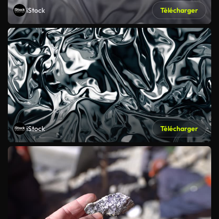
iStock
Télécharger
iStock
Télécharger