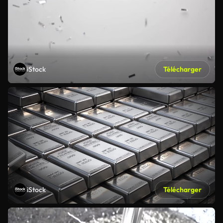
iStock
Télécharger
iStock
Télécharger