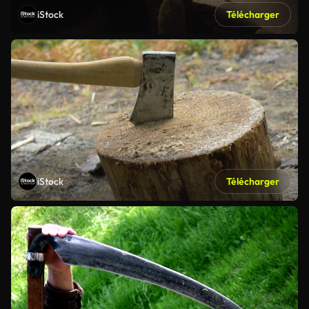
iStock
Télécharger
iStock
Télécharger