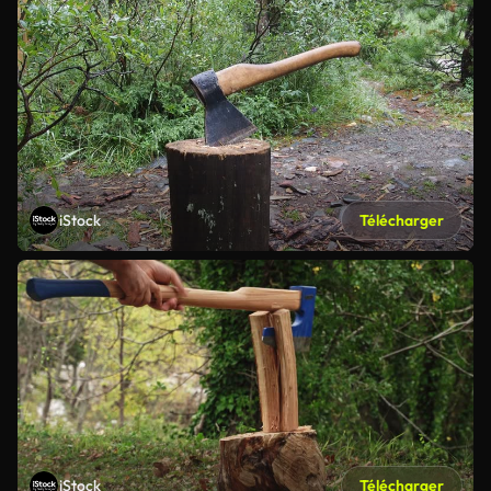
iStock
Télécharger
iStock
Télécharger