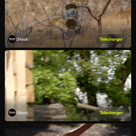
iStock
Télécharger
iStock
Télécharger