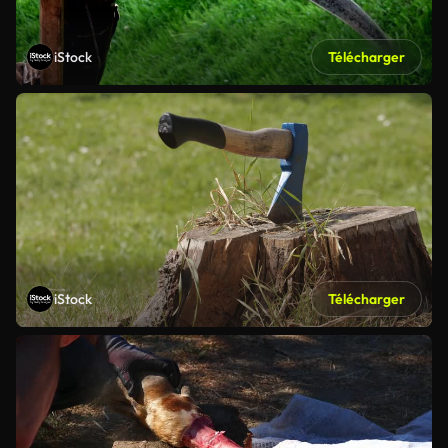
iStock
Télécharger
iStock
Télécharger