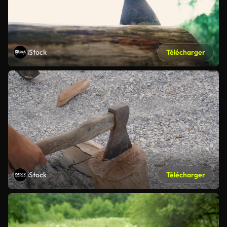
iStock
Télécharger
iStock
Télécharger