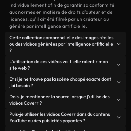
individuellement afin de garantir sa conformité
aux normes en matière de droits d'auteur et de
licences, qu'il ait été filmé par un créateur ou
généré par intelligence artificielle.
Cette collection comprend-elle des images réelles
ou des vidéos générées par intelligence artificielle
?
Les deux. Il s'agit d'une bibliothèque hybride
L'utilisation de ces vidéos va-t-elle ralentir mon
composée de véritables images filmées par des
site web ?
humains et liées à choppé, ainsi que de vidéos
Sauf si vous choisissez nos versions optimisées.
Et si je ne trouve pas la scène choppé exacte dont
générées par IA. Chaque vidéo est clairement
Nous proposons des formats légers, prêts pour le
j'ai besoin ?
identifiée afin que vous sachiez toujours ce que
web et conçus pour une utilisation en arrière-plan :
vous utilisez.
Vous pouvez en créer une instantanément avec
Dois-je mentionner la source lorsque j'utilise des
ils conservent une qualité élevée tout en
Coverr AI Studio. Il vous suffit de décrire la scène,
vidéos Coverr ?
minimisant les temps de chargement et en
par exemple « choppé au coucher du soleil », et le
améliorant des indicateurs comme le LCP.
Aucune attribution n'est requise. Toutes les vidéos
Puis-je utiliser les vidéos Coverr dans du contenu
Studio générera en quelques secondes une vidéo
de notre bibliothèque sont libres de droits et
YouTube ou des publicités payantes ?
personnalisée conforme à nos normes de licence.
peuvent être utilisées sans mentionner l'auteur,
Oui. Toutes les séquences vidéo de Coverr peuvent