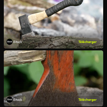
iStock
Télécharger
iStock
Télécharger