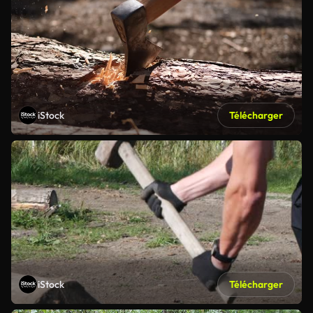
iStock
Télécharger
iStock
Télécharger