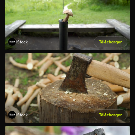
iStock
Télécharger
iStock
Télécharger