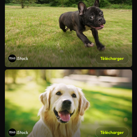
iStock
Télécharger
iStock
Télécharger