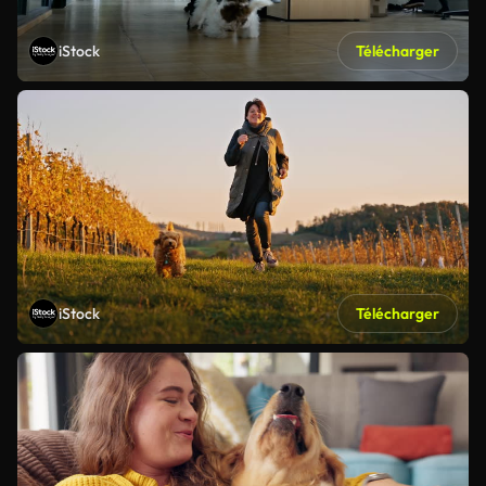
iStock
Télécharger
iStock
Télécharger