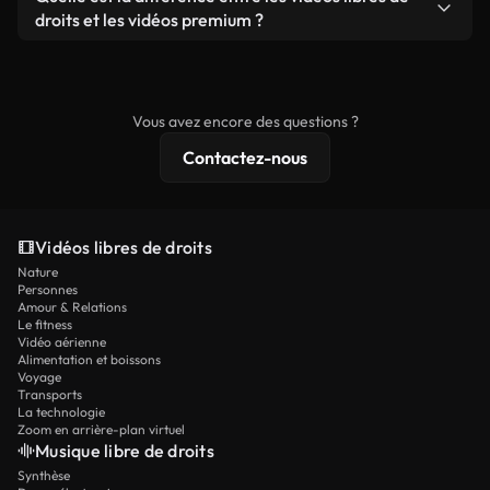
prêtes à l'emploi.
remixer nos vidéos. Assurez-vous simplement que
droits et les vidéos premium ?
le produit final respecte notre licence et ne soit
Les vidéos libres de droits incluent les droits
pas redistribué en tant que contenu libre de droits.
commerciaux, tandis que le contenu premium
comprend des séquences exclusives, une
Vous avez encore des questions ?
résolution 4K et des protections de licence
Contactez-nous
étendues.
Vidéos libres de droits
Nature
Personnes
Amour & Relations
Le fitness
Vidéo aérienne
Alimentation et boissons
Voyage
Transports
La technologie
Zoom en arrière-plan virtuel
Musique libre de droits
Synthèse