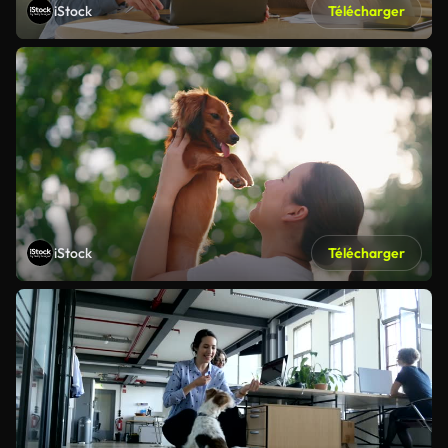
iStock
Télécharger
iStock
Télécharger