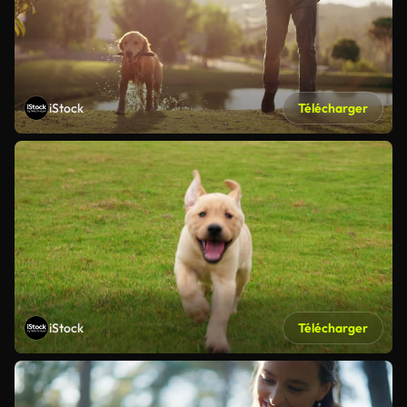
iStock
Télécharger
iStock
Télécharger