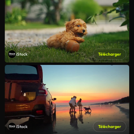
iStock
Télécharger
iStock
Télécharger