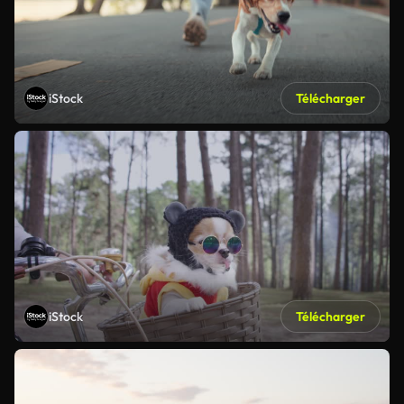
iStock
Télécharger
iStock
Télécharger