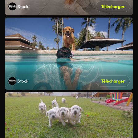
iStock
Télécharger
iStock
Télécharger