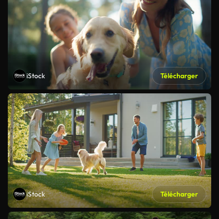
iStock
Télécharger
iStock
Télécharger