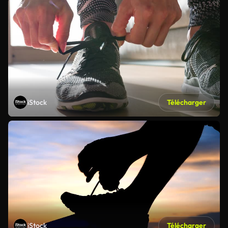
iStock
Télécharger
iStock
Télécharger