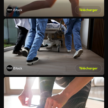
iStock
Télécharger
iStock
Télécharger