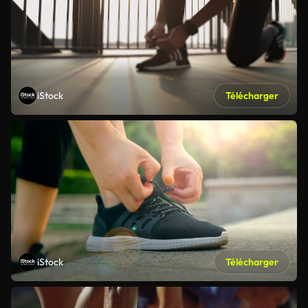
iStock
Télécharger
iStock
Télécharger