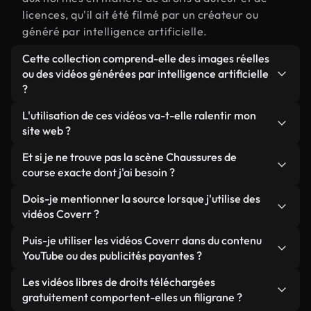
licences, qu'il ait été filmé par un créateur ou
généré par intelligence artificielle.
Cette collection comprend-elle des images réelles
ou des vidéos générées par intelligence artificielle
?
Les deux. Il s'agit d'une bibliothèque hybride
L'utilisation de ces vidéos va-t-elle ralentir mon
composée de véritables images filmées par des
site web ?
humains et liées à Chaussures de course, ainsi que
Sauf si vous choisissez nos versions optimisées.
Et si je ne trouve pas la scène Chaussures de
de vidéos générées par IA. Chaque vidéo est
Nous proposons des formats légers, prêts pour le
course exacte dont j'ai besoin ?
clairement identifiée afin que vous sachiez
web et conçus pour une utilisation en arrière-plan :
toujours ce que vous utilisez.
Vous pouvez en créer une instantanément avec
Dois-je mentionner la source lorsque j'utilise des
ils conservent une qualité élevée tout en
Coverr AI Studio. Il vous suffit de décrire la scène,
vidéos Coverr ?
minimisant les temps de chargement et en
par exemple « Chaussures de course au coucher du
améliorant des indicateurs comme le LCP.
Aucune attribution n'est requise. Toutes les vidéos
Puis-je utiliser les vidéos Coverr dans du contenu
soleil », et le Studio générera en quelques
de notre bibliothèque sont libres de droits et
YouTube ou des publicités payantes ?
secondes une vidéo personnalisée conforme à nos
peuvent être utilisées sans mentionner l'auteur,
normes de licence.
Oui. Toutes les séquences vidéo de Coverr peuvent
Les vidéos libres de droits téléchargées
même si cela est toujours apprécié.
être utilisées dans des vidéos YouTube monétisées,
gratuitement comportent-elles un filigrane ?
des promotions sur les réseaux sociaux et des