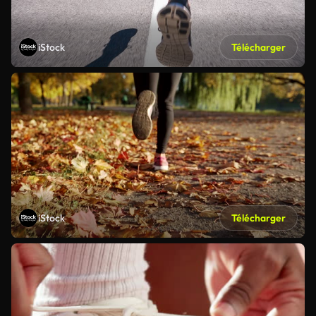
iStock
Télécharger
iStock
Télécharger