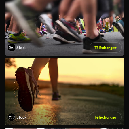
iStock
Télécharger
iStock
Télécharger