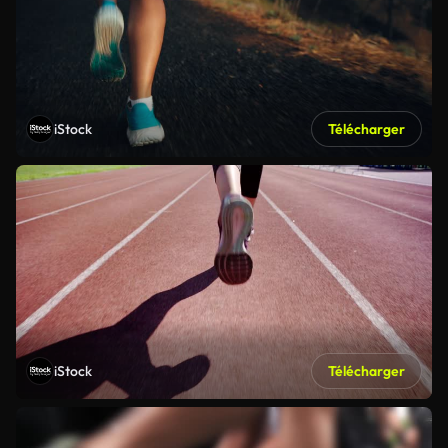
iStock
Télécharger
iStock
Télécharger