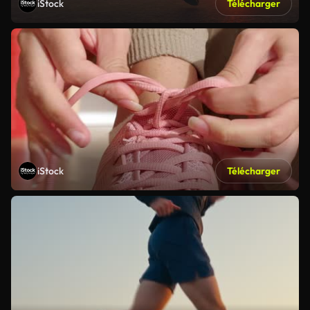
iStock
Télécharger
iStock
Télécharger