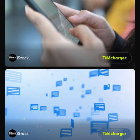
iStock
Télécharger
iStock
Télécharger