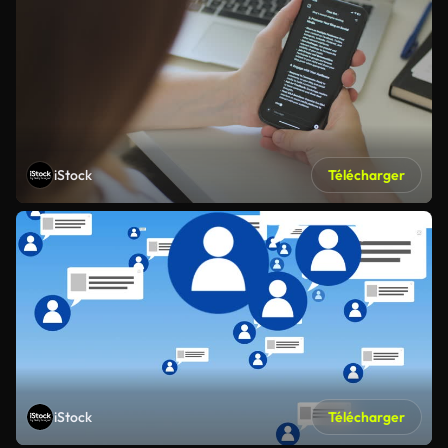
iStock
Télécharger
iStock
Télécharger