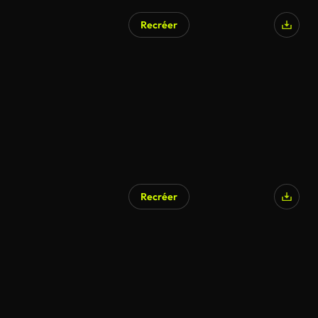
Recréer
Recréer