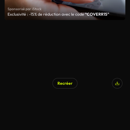
Sponsorisé par iStock
Exclusivité : -15% de réduction avec le code
"COVERR15"
Recréer