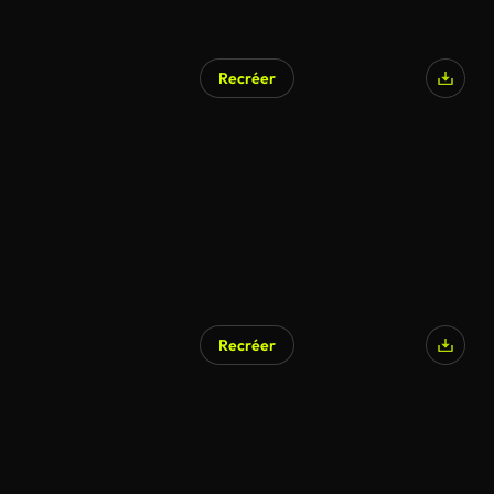
Recréer
Recréer