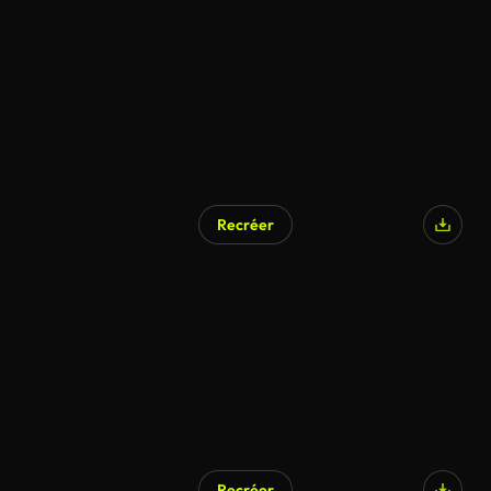
Recréer
Recréer