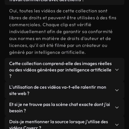
Oui, toutes les vidéos de cette collection sont
libres de droits et peuvent être utilisées à des fins
commerciales. Chaque clip est vérifié
individuellement afin de garantir sa conformité
aux normes en matière de droits d'auteur et de
licences, qu'il ait été filmé par un créateur ou
généré par intelligence artificielle.
Cette collection comprend-elle des images réelles
ou des vidéos générées par intelligence artificielle
?
Les deux. Il s'agit d'une bibliothèque hybride
L'utilisation de ces vidéos va-t-elle ralentir mon
composée de véritables images filmées par des
site web ?
humains et liées à chat, ainsi que de vidéos
Sauf si vous choisissez nos versions optimisées.
Et si je ne trouve pas la scène chat exacte dont j'ai
générées par IA. Chaque vidéo est clairement
Nous proposons des formats légers, prêts pour le
besoin ?
identifiée afin que vous sachiez toujours ce que
web et conçus pour une utilisation en arrière-plan :
vous utilisez.
Vous pouvez en créer une instantanément avec
Dois-je mentionner la source lorsque j'utilise des
ils conservent une qualité élevée tout en
Coverr AI Studio. Il vous suffit de décrire la scène,
vidéos Coverr ?