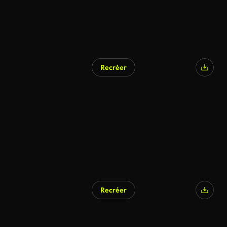
Recréer
Recréer