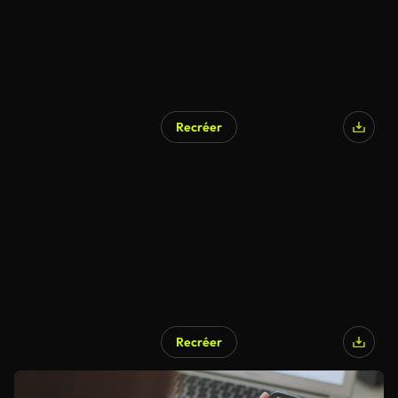
Recréer
Recréer