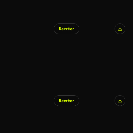
Recréer
Recréer