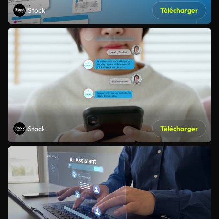
iStock
Télécharger
iStock
Télécharger