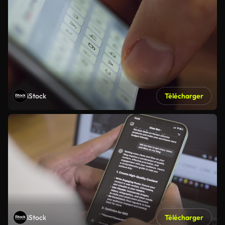
iStock
Télécharger
iStock
Télécharger