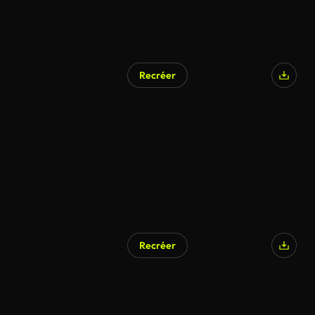
Recréer
Recréer