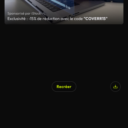
Sponsorisé par iStock
Exclusivité : -15% de réduction avec le code
"COVERR15"
Recréer