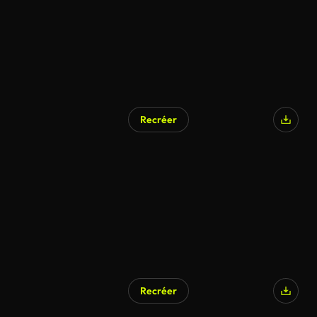
Recréer
Recréer