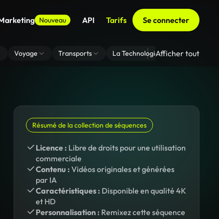
 Marketing
API
Tarifs
Se connecter
Nouveau
Afficher tout
Voyage
Transports
La Technologie
Zoom En Arri
Résumé de la collection de séquences
Licence :
Libre de droits pour une utilisation
commerciale
Contenu :
Vidéos originales et générées
par IA
Caractéristiques :
Disponible en qualité 4K
et HD
Personnalisation :
Remixez cette séquence