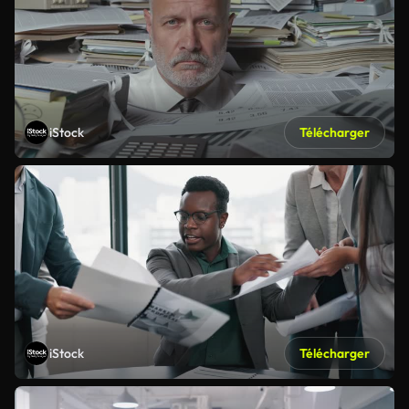
iStock
Télécharger
iStock
Télécharger