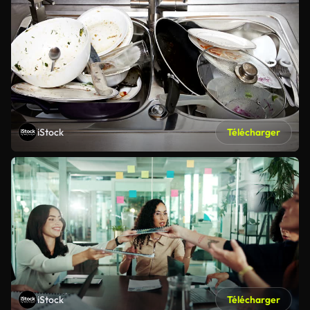
iStock
Télécharger
iStock
Télécharger