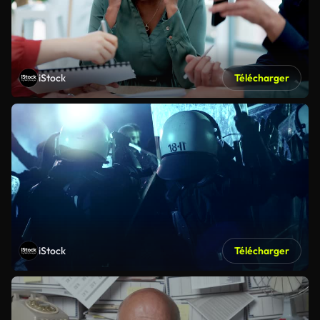
iStock
Télécharger
iStock
Télécharger