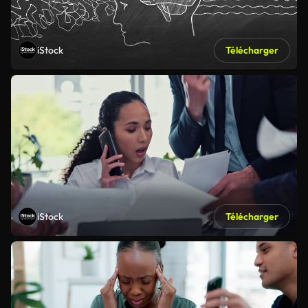
iStock
Télécharger
iStock
Télécharger