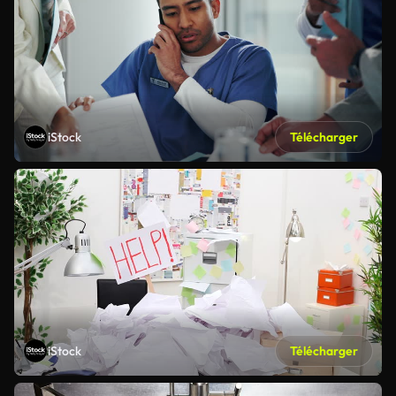
iStock
Télécharger
iStock
Télécharger