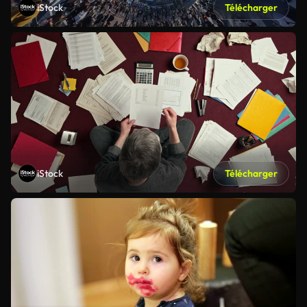
iStock
Télécharger
iStock
Télécharger