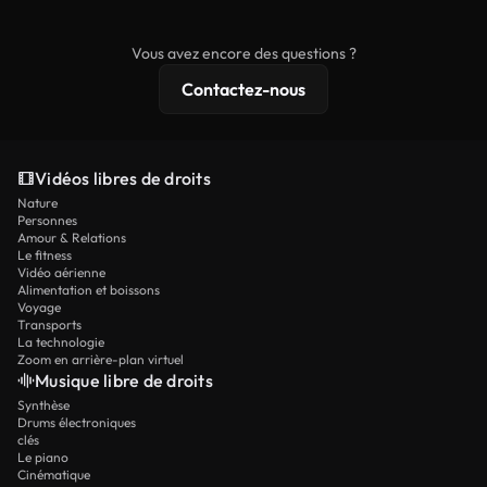
commerciaux, tandis que le contenu premium
comprend des séquences exclusives, une
Vous avez encore des questions ?
résolution 4K et des protections de licence
Contactez-nous
étendues.
Vidéos libres de droits
Nature
Personnes
Amour & Relations
Le fitness
Vidéo aérienne
Alimentation et boissons
Voyage
Transports
La technologie
Zoom en arrière-plan virtuel
Musique libre de droits
Synthèse
Drums électroniques
clés
Le piano
Cinématique