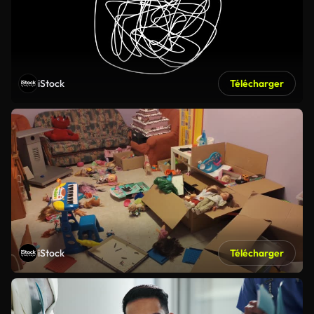
iStock
Télécharger
iStock
Télécharger