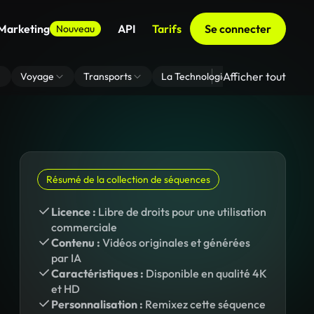
 Marketing
API
Tarifs
Se connecter
Nouveau
Afficher tout
Voyage
Transports
La Technologie
Zoom En Arri
Résumé de la collection de séquences
Licence :
Libre de droits pour une utilisation
commerciale
Contenu :
Vidéos originales et générées
par IA
Caractéristiques :
Disponible en qualité 4K
et HD
Personnalisation :
Remixez cette séquence