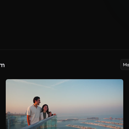
um
Ma