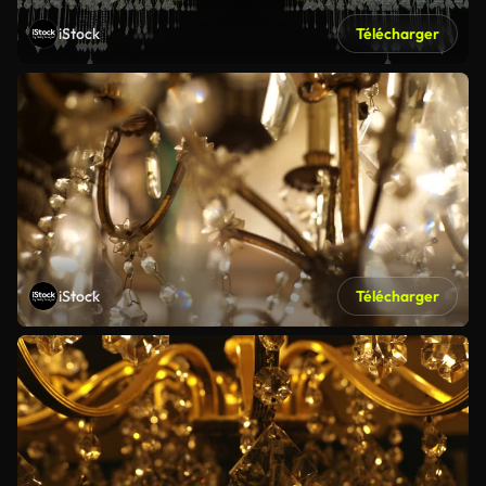
iStock
Télécharger
iStock
Télécharger