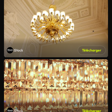
iStock
Télécharger
iStock
Télécharger