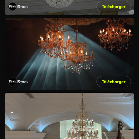
iStock
Télécharger
iStock
Télécharger