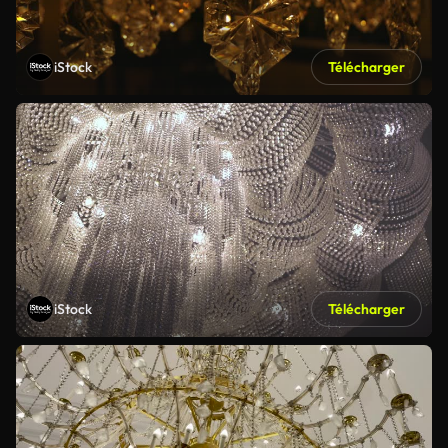
iStock
Télécharger
iStock
Télécharger