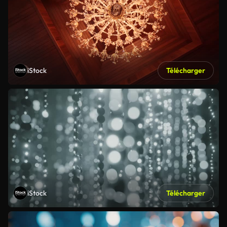
iStock
Télécharger
iStock
Télécharger