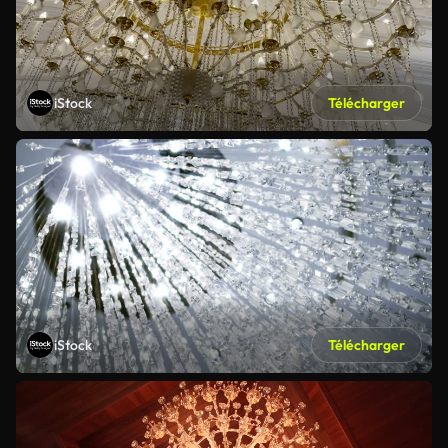
iStock
Télécharger
iStock
Télécharger