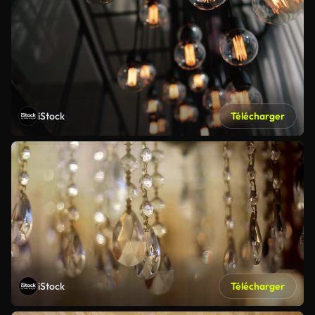
iStock
Télécharger
iStock
Télécharger