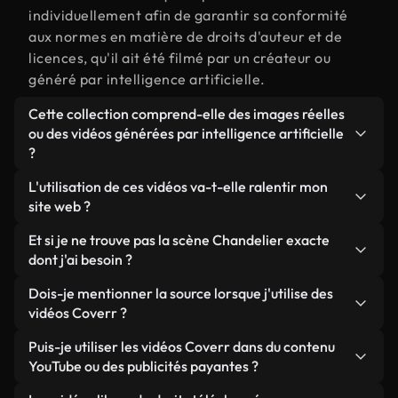
individuellement afin de garantir sa conformité
aux normes en matière de droits d'auteur et de
licences, qu'il ait été filmé par un créateur ou
généré par intelligence artificielle.
Cette collection comprend-elle des images réelles
ou des vidéos générées par intelligence artificielle
?
Les deux. Il s'agit d'une bibliothèque hybride
L'utilisation de ces vidéos va-t-elle ralentir mon
composée de véritables images filmées par des
site web ?
humains et liées à Chandelier, ainsi que de vidéos
Sauf si vous choisissez nos versions optimisées.
Et si je ne trouve pas la scène Chandelier exacte
générées par IA. Chaque vidéo est clairement
Nous proposons des formats légers, prêts pour le
dont j'ai besoin ?
identifiée afin que vous sachiez toujours ce que
web et conçus pour une utilisation en arrière-plan :
vous utilisez.
Vous pouvez en créer une instantanément avec
Dois-je mentionner la source lorsque j'utilise des
ils conservent une qualité élevée tout en
Coverr AI Studio. Il vous suffit de décrire la scène,
vidéos Coverr ?
minimisant les temps de chargement et en
par exemple « Chandelier au coucher du soleil », et
améliorant des indicateurs comme le LCP.
Aucune attribution n'est requise. Toutes les vidéos
Puis-je utiliser les vidéos Coverr dans du contenu
le Studio générera en quelques secondes une vidéo
de notre bibliothèque sont libres de droits et
YouTube ou des publicités payantes ?
personnalisée conforme à nos normes de licence.
peuvent être utilisées sans mentionner l'auteur,
Oui. Toutes les séquences vidéo de Coverr peuvent