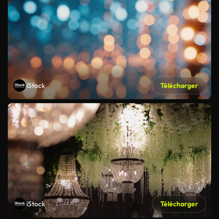
iStock
Télécharger
iStock
Télécharger