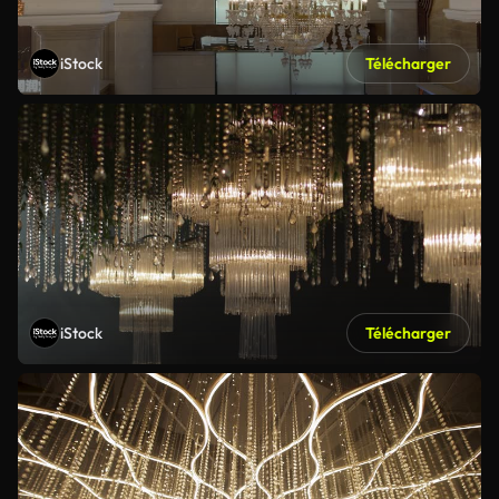
iStock
Télécharger
iStock
Télécharger