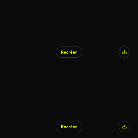
Recréer
Recréer