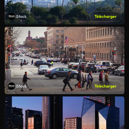
iStock
Télécharger
iStock
Télécharger