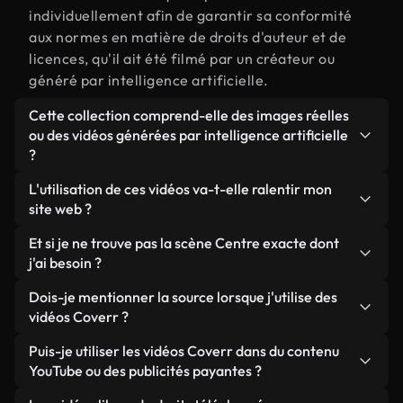
individuellement afin de garantir sa conformité
aux normes en matière de droits d'auteur et de
licences, qu'il ait été filmé par un créateur ou
généré par intelligence artificielle.
Cette collection comprend-elle des images réelles
ou des vidéos générées par intelligence artificielle
?
Les deux. Il s'agit d'une bibliothèque hybride
L'utilisation de ces vidéos va-t-elle ralentir mon
composée de véritables images filmées par des
site web ?
humains et liées à Centre, ainsi que de vidéos
Sauf si vous choisissez nos versions optimisées.
Et si je ne trouve pas la scène Centre exacte dont
générées par IA. Chaque vidéo est clairement
Nous proposons des formats légers, prêts pour le
j'ai besoin ?
identifiée afin que vous sachiez toujours ce que
web et conçus pour une utilisation en arrière-plan :
vous utilisez.
Vous pouvez en créer une instantanément avec
Dois-je mentionner la source lorsque j'utilise des
ils conservent une qualité élevée tout en
Coverr AI Studio. Il vous suffit de décrire la scène,
vidéos Coverr ?
minimisant les temps de chargement et en
par exemple « Centre au coucher du soleil », et le
améliorant des indicateurs comme le LCP.
Aucune attribution n'est requise. Toutes les vidéos
Puis-je utiliser les vidéos Coverr dans du contenu
Studio générera en quelques secondes une vidéo
de notre bibliothèque sont libres de droits et
YouTube ou des publicités payantes ?
personnalisée conforme à nos normes de licence.
peuvent être utilisées sans mentionner l'auteur,
Oui. Toutes les séquences vidéo de Coverr peuvent