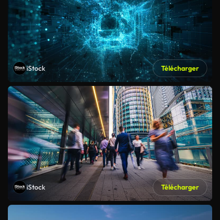
iStock
Télécharger
iStock
Télécharger