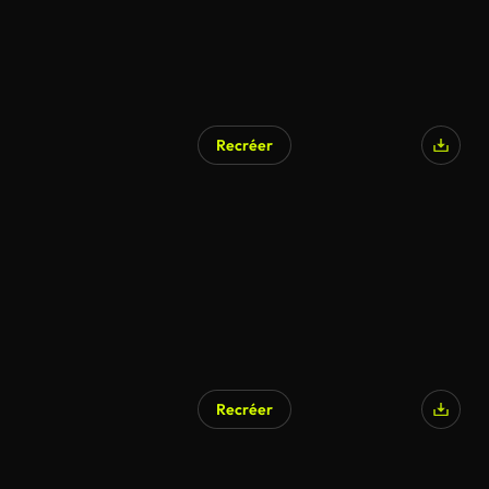
Recréer
Recréer