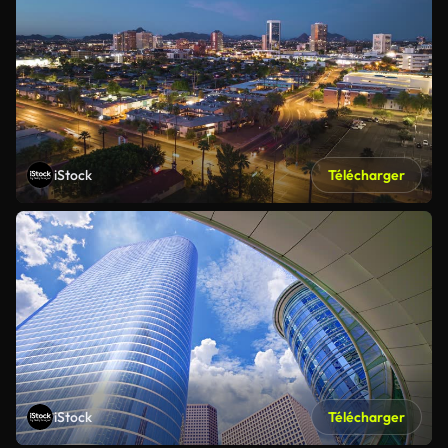
iStock
Télécharger
iStock
Télécharger