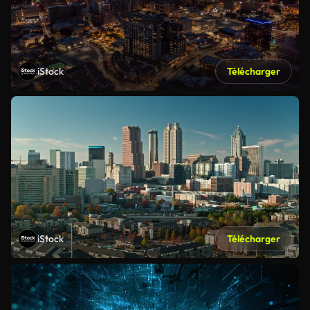
iStock
Télécharger
iStock
Télécharger