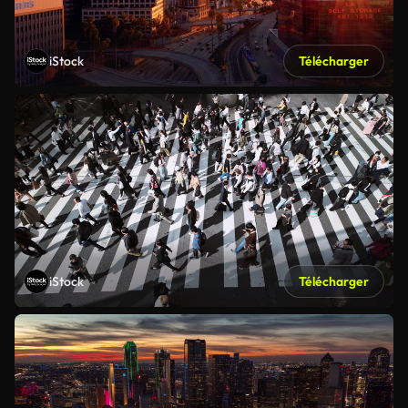
iStock
Télécharger
iStock
Télécharger