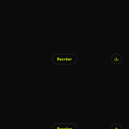
Recréer
Recréer