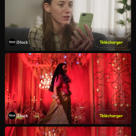
iStock
Télécharger
iStock
Télécharger