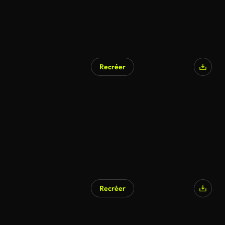
Recréer
Recréer