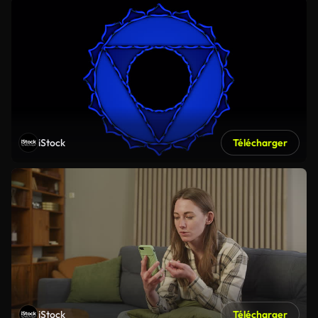
iStock
Télécharger
iStock
Télécharger