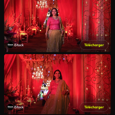
iStock
Télécharger
iStock
Télécharger