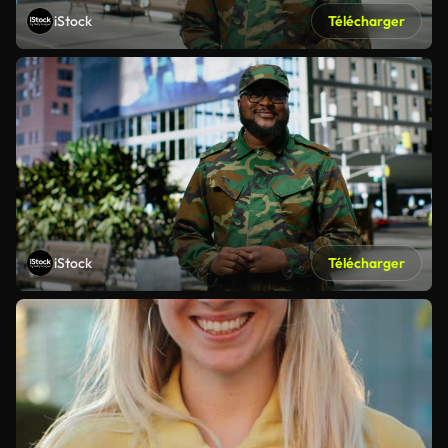
iStock
Télécharger
iStock
Télécharger