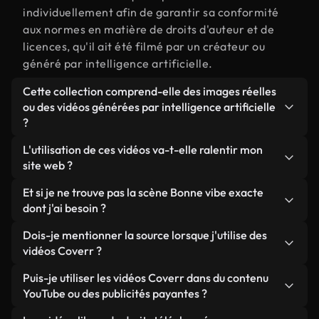
individuellement afin de garantir sa conformité
aux normes en matière de droits d'auteur et de
licences, qu'il ait été filmé par un créateur ou
généré par intelligence artificielle.
Cette collection comprend-elle des images réelles
ou des vidéos générées par intelligence artificielle
?
Les deux. Il s'agit d'une bibliothèque hybride
L'utilisation de ces vidéos va-t-elle ralentir mon
composée de véritables images filmées par des
site web ?
humains et liées à Bonne vibe, ainsi que de vidéos
Sauf si vous choisissez nos versions optimisées.
Et si je ne trouve pas la scène Bonne vibe exacte
générées par IA. Chaque vidéo est clairement
Nous proposons des formats légers, prêts pour le
dont j'ai besoin ?
identifiée afin que vous sachiez toujours ce que
web et conçus pour une utilisation en arrière-plan :
vous utilisez.
Vous pouvez en créer une instantanément avec
Dois-je mentionner la source lorsque j'utilise des
ils conservent une qualité élevée tout en
Coverr AI Studio. Il vous suffit de décrire la scène,
vidéos Coverr ?
minimisant les temps de chargement et en
par exemple « Bonne vibe au coucher du soleil », et
améliorant des indicateurs comme le LCP.
Aucune attribution n'est requise. Toutes les vidéos
Puis-je utiliser les vidéos Coverr dans du contenu
le Studio générera en quelques secondes une vidéo
de notre bibliothèque sont libres de droits et
YouTube ou des publicités payantes ?
personnalisée conforme à nos normes de licence.
peuvent être utilisées sans mentionner l'auteur,
Oui. Toutes les séquences vidéo de Coverr peuvent