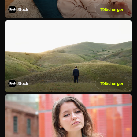
iStock
Télécharger
iStock
Télécharger