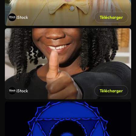
iStock
Télécharger
iStock
Télécharger