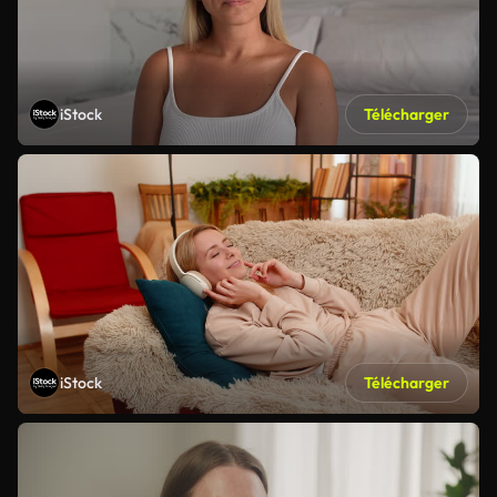
iStock
Télécharger
iStock
Télécharger