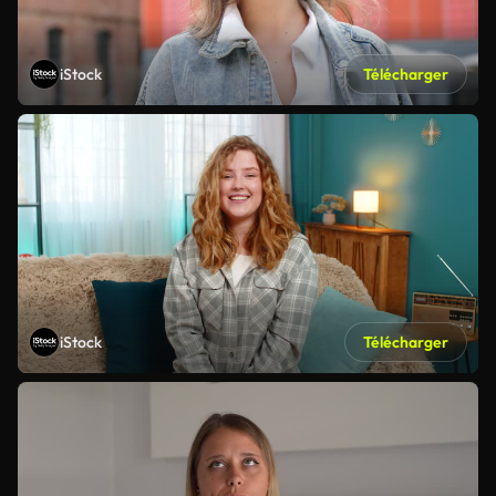
iStock
Télécharger
iStock
Télécharger