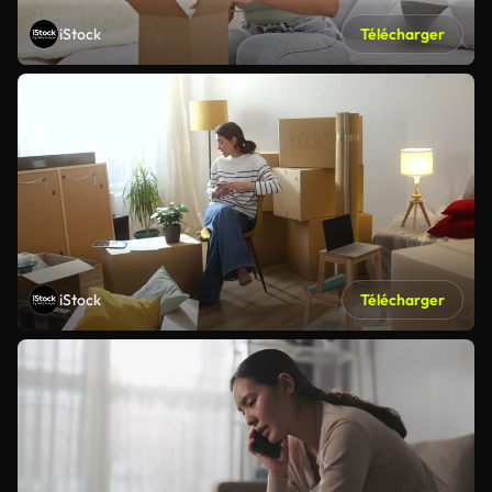
iStock
Télécharger
iStock
Télécharger