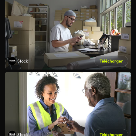
iStock
Télécharger
iStock
Télécharger