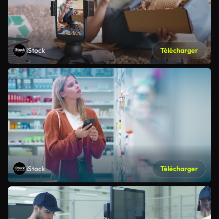
iStock
Télécharger
iStock
Télécharger