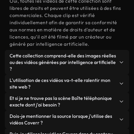
Oui, toutes les vidéos de cette collection sont
libres de droits et peuvent être utilisées à des fins
commerciales. Chaque clip est vérifié
individuellement afin de garantir sa conformité
aux normes en matière de droits d'auteur et de
licences, qu'il ait été filmé par un créateur ou
généré par intelligence artificielle.
Cette collection comprend-elle des images réelles
ou des vidéos générées par intelligence artificielle
?
Les deux. Il s'agit d'une bibliothèque hybride
L'utilisation de ces vidéos va-t-elle ralentir mon
composée de véritables images filmées par des
site web ?
humains et liées à Boîte téléphonique, ainsi que de
Sauf si vous choisissez nos versions optimisées.
Et si je ne trouve pas la scène Boîte téléphonique
vidéos générées par IA. Chaque vidéo est
Nous proposons des formats légers, prêts pour le
exacte dont j'ai besoin ?
clairement identifiée afin que vous sachiez
web et conçus pour une utilisation en arrière-plan :
toujours ce que vous utilisez.
Vous pouvez en créer une instantanément avec
Dois-je mentionner la source lorsque j'utilise des
ils conservent une qualité élevée tout en
Coverr AI Studio. Il vous suffit de décrire la scène,
vidéos Coverr ?
minimisant les temps de chargement et en
par exemple « Boîte téléphonique au coucher du
améliorant des indicateurs comme le LCP.
Aucune attribution n'est requise. Toutes les vidéos