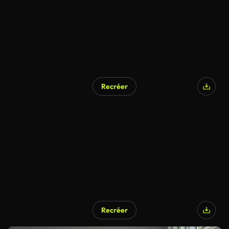
Recréer
Recréer