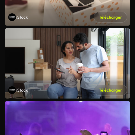
iStock
Télécharger
iStock
Télécharger