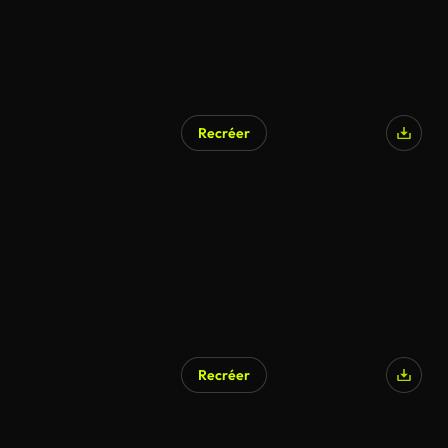
Recréer
Recréer