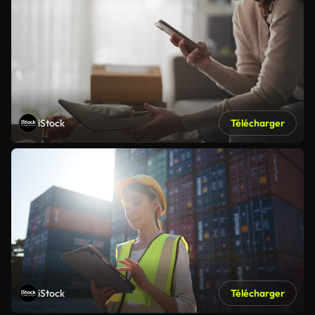
iStock
Télécharger
iStock
Télécharger