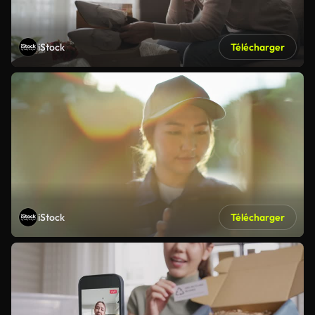
iStock
Télécharger
iStock
Télécharger