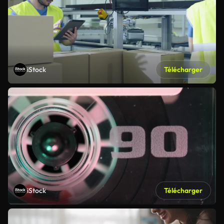
iStock
Télécharger
iStock
Télécharger