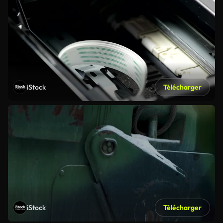
iStock
Télécharger
iStock
Télécharger