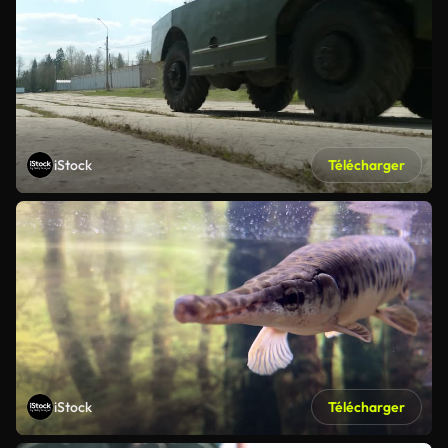
iStock
Télécharger
iStock
Télécharger