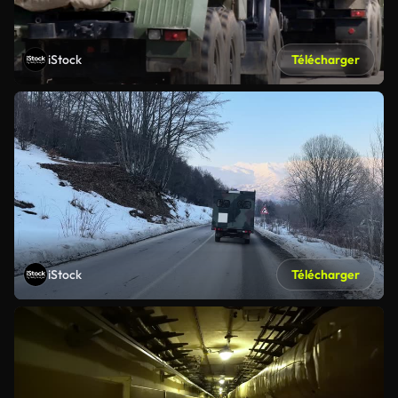
iStock
Télécharger
iStock
Télécharger