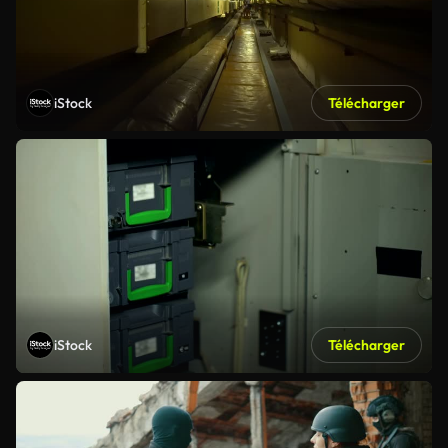
iStock
Télécharger
iStock
Télécharger