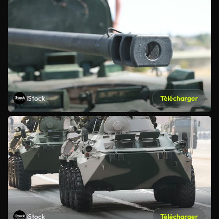
iStock
Télécharger
iStock
Télécharger