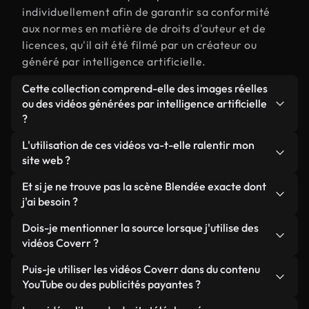
individuellement afin de garantir sa conformité
aux normes en matière de droits d'auteur et de
licences, qu'il ait été filmé par un créateur ou
généré par intelligence artificielle.
Cette collection comprend-elle des images réelles
ou des vidéos générées par intelligence artificielle
?
Les deux. Il s'agit d'une bibliothèque hybride
L'utilisation de ces vidéos va-t-elle ralentir mon
composée de véritables images filmées par des
site web ?
humains et liées à Blendée, ainsi que de vidéos
Sauf si vous choisissez nos versions optimisées.
Et si je ne trouve pas la scène Blendée exacte dont
générées par IA. Chaque vidéo est clairement
Nous proposons des formats légers, prêts pour le
j'ai besoin ?
identifiée afin que vous sachiez toujours ce que
web et conçus pour une utilisation en arrière-plan :
vous utilisez.
Vous pouvez en créer une instantanément avec
Dois-je mentionner la source lorsque j'utilise des
ils conservent une qualité élevée tout en
Coverr AI Studio. Il vous suffit de décrire la scène,
vidéos Coverr ?
minimisant les temps de chargement et en
par exemple « Blendée au coucher du soleil », et le
améliorant des indicateurs comme le LCP.
Aucune attribution n'est requise. Toutes les vidéos
Puis-je utiliser les vidéos Coverr dans du contenu
Studio générera en quelques secondes une vidéo
de notre bibliothèque sont libres de droits et
YouTube ou des publicités payantes ?
personnalisée conforme à nos normes de licence.
peuvent être utilisées sans mentionner l'auteur,
Oui. Toutes les séquences vidéo de Coverr peuvent