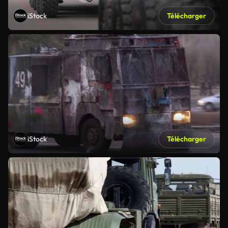
iStock
Télécharger
iStock
Télécharger