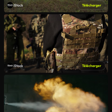
iStock
Télécharger
iStock
Télécharger