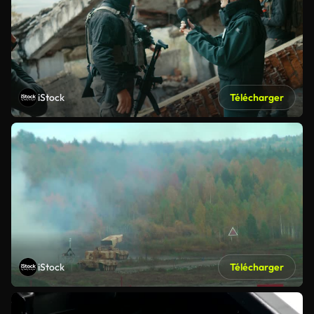
iStock
Télécharger
iStock
Télécharger