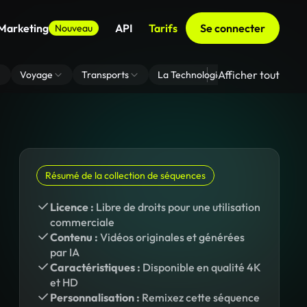
 Marketing
API
Tarifs
Se connecter
Nouveau
Afficher tout
Voyage
Transports
La Technologie
Zoom En Arri
Résumé de la collection de séquences
Licence :
Libre de droits pour une utilisation
commerciale
Contenu :
Vidéos originales et générées
par IA
Caractéristiques :
Disponible en qualité 4K
et HD
Personnalisation :
Remixez cette séquence