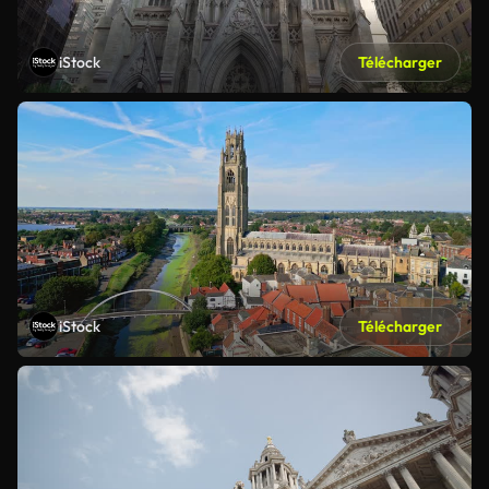
iStock
Télécharger
iStock
Télécharger