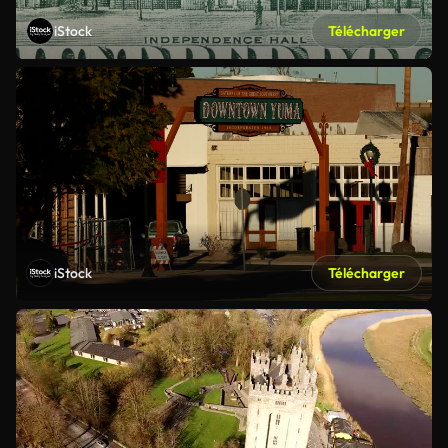
iStock
Télécharger
iStock
Télécharger