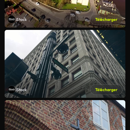
iStock
Télécharger
iStock
Télécharger