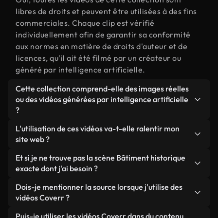
libres de droits et peuvent être utilisées à des fins
commerciales. Chaque clip est vérifié
individuellement afin de garantir sa conformité
aux normes en matière de droits d'auteur et de
licences, qu'il ait été filmé par un créateur ou
généré par intelligence artificielle.
Cette collection comprend-elle des images réelles
ou des vidéos générées par intelligence artificielle
?
Les deux. Il s'agit d'une bibliothèque hybride
L'utilisation de ces vidéos va-t-elle ralentir mon
composée de véritables images filmées par des
site web ?
humains et liées à Bâtiment historique, ainsi que
Sauf si vous choisissez nos versions optimisées.
Et si je ne trouve pas la scène Bâtiment historique
de vidéos générées par IA. Chaque vidéo est
Nous proposons des formats légers, prêts pour le
exacte dont j'ai besoin ?
clairement identifiée afin que vous sachiez
web et conçus pour une utilisation en arrière-plan :
toujours ce que vous utilisez.
Vous pouvez en créer une instantanément avec
Dois-je mentionner la source lorsque j'utilise des
ils conservent une qualité élevée tout en
Coverr AI Studio. Il vous suffit de décrire la scène,
vidéos Coverr ?
minimisant les temps de chargement et en
par exemple « Bâtiment historique au coucher du
améliorant des indicateurs comme le LCP.
Aucune attribution n'est requise. Toutes les vidéos
Puis-je utiliser les vidéos Coverr dans du contenu