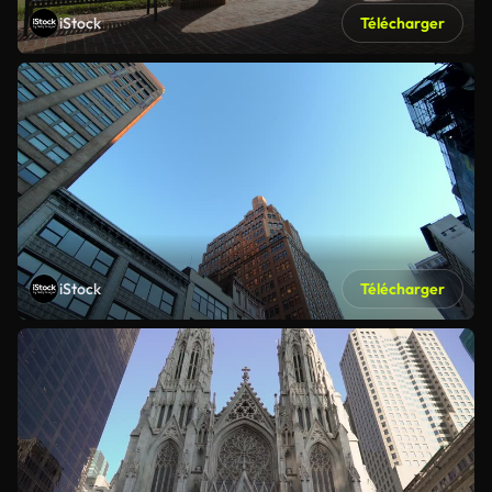
iStock
Télécharger
iStock
Télécharger