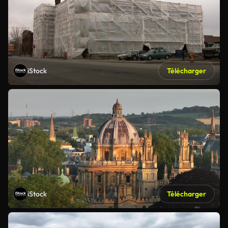
iStock
Télécharger
iStock
Télécharger