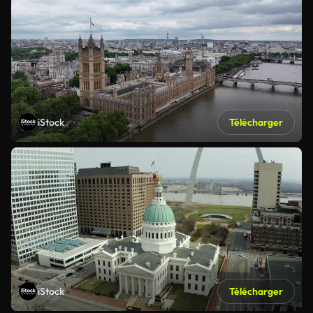
iStock
Télécharger
iStock
Télécharger