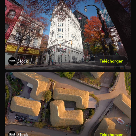
iStock
Télécharger
iStock
Télécharger