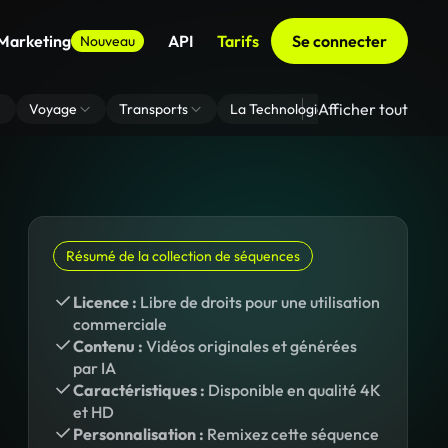
 Marketing
API
Tarifs
Se connecter
Nouveau
Afficher tout
Voyage
Transports
La Technologie
Zoom En Arri
Résumé de la collection de séquences
Licence :
Libre de droits pour une utilisation
commerciale
Contenu :
Vidéos originales et générées
par IA
Caractéristiques :
Disponible en qualité 4K
et HD
Personnalisation :
Remixez cette séquence