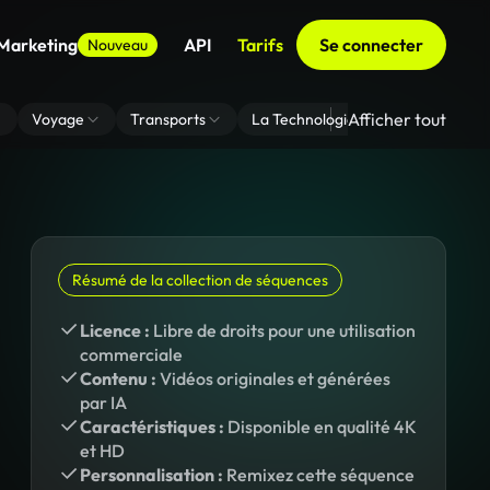
 Marketing
API
Tarifs
Se connecter
Nouveau
Afficher tout
Voyage
Transports
La Technologie
Zoom En Arri
Résumé de la collection de séquences
Licence :
Libre de droits pour une utilisation
commerciale
Contenu :
Vidéos originales et générées
par IA
Caractéristiques :
Disponible en qualité 4K
et HD
Personnalisation :
Remixez cette séquence