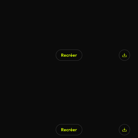
Recréer
Recréer