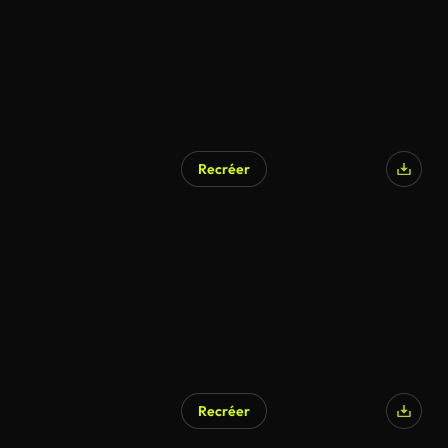
Recréer
Recréer