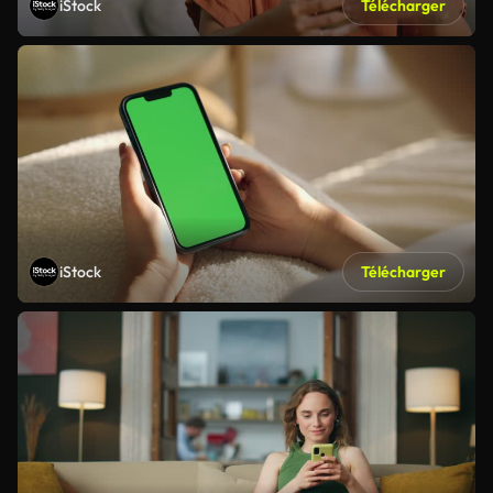
iStock
Télécharger
iStock
Télécharger