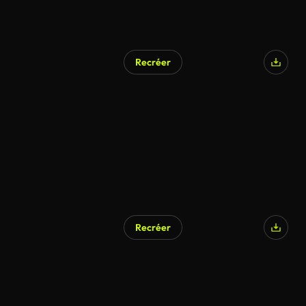
Recréer
Recréer