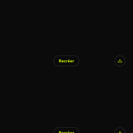
Recréer
Recréer