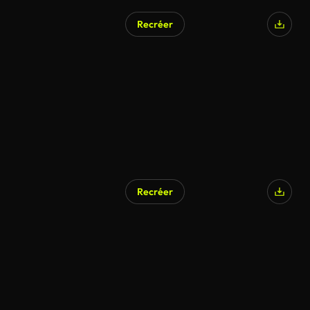
Recréer
Recréer