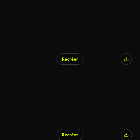
Recréer
Recréer