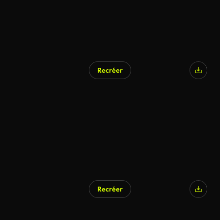
Recréer
Recréer