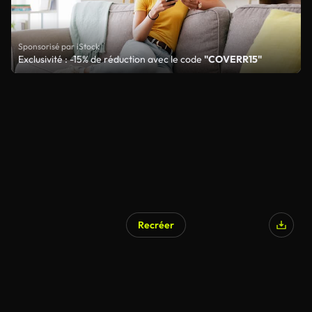
Sponsorisé par iStock
Exclusivité : -15% de réduction avec le code
"COVERR15"
Recréer