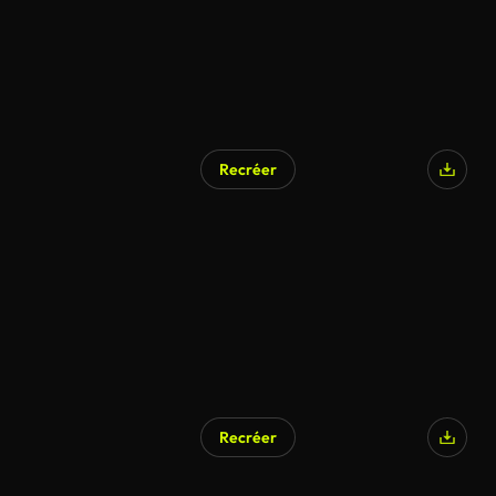
Recréer
Recréer