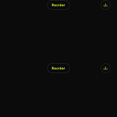
Recréer
Recréer