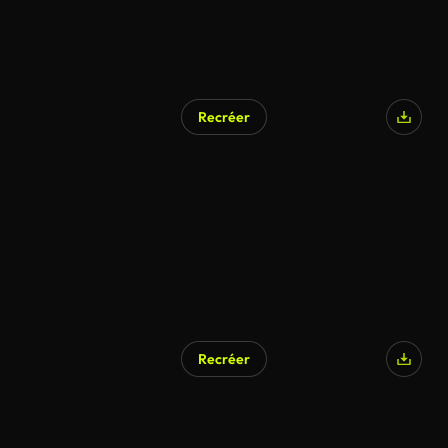
Recréer
Recréer