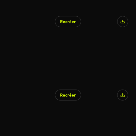
Recréer
Recréer