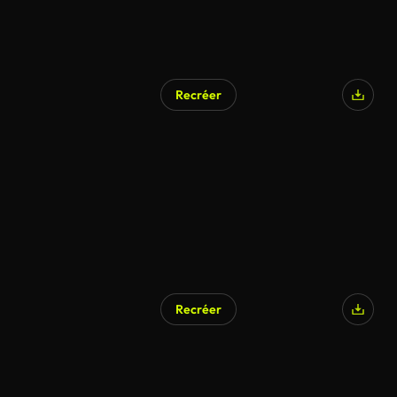
Recréer
Recréer