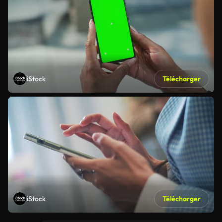
iStock
Télécharger
iStock
Télécharger