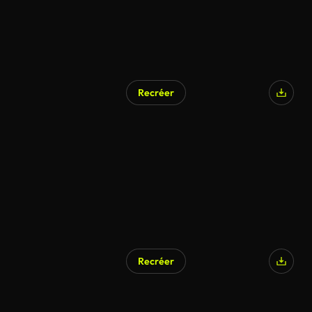
Recréer
Recréer