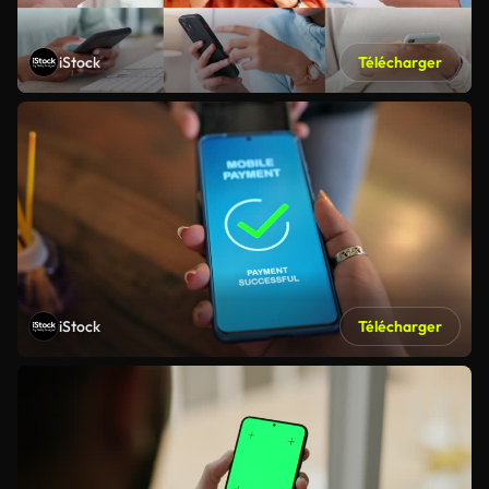
iStock
Télécharger
iStock
Télécharger