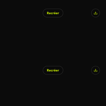
Recréer
Recréer