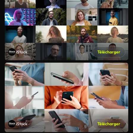
iStock
Télécharger
iStock
Télécharger