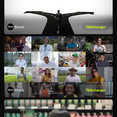
iStock
Télécharger
iStock
Télécharger