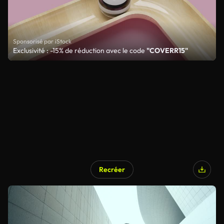
Sponsorisé par iStock
Exclusivité : -15% de réduction avec le code
"COVERR15"
Recréer