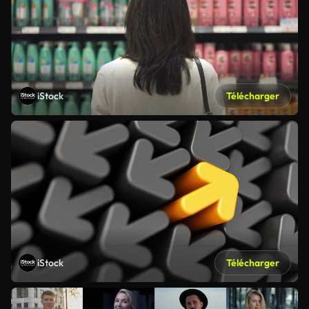
iStock
Télécharger
iStock
Télécharger