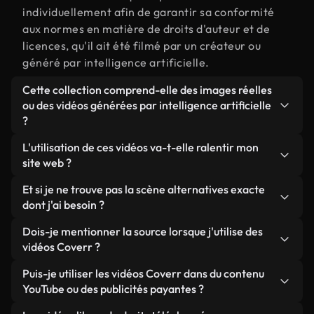
individuellement afin de garantir sa conformité
aux normes en matière de droits d'auteur et de
licences, qu'il ait été filmé par un créateur ou
généré par intelligence artificielle.
Cette collection comprend-elle des images réelles
ou des vidéos générées par intelligence artificielle
?
Les deux. Il s'agit d'une bibliothèque hybride
L'utilisation de ces vidéos va-t-elle ralentir mon
composée de véritables images filmées par des
site web ?
humains et liées à alternatives, ainsi que de vidéos
Sauf si vous choisissez nos versions optimisées.
Et si je ne trouve pas la scène alternatives exacte
générées par IA. Chaque vidéo est clairement
Nous proposons des formats légers, prêts pour le
dont j'ai besoin ?
identifiée afin que vous sachiez toujours ce que
web et conçus pour une utilisation en arrière-plan :
vous utilisez.
Vous pouvez en créer une instantanément avec
Dois-je mentionner la source lorsque j'utilise des
ils conservent une qualité élevée tout en
Coverr AI Studio. Il vous suffit de décrire la scène,
vidéos Coverr ?
minimisant les temps de chargement et en
par exemple « alternatives au coucher du soleil »,
améliorant des indicateurs comme le LCP.
Aucune attribution n'est requise. Toutes les vidéos
Puis-je utiliser les vidéos Coverr dans du contenu
et le Studio générera en quelques secondes une
de notre bibliothèque sont libres de droits et
YouTube ou des publicités payantes ?
vidéo personnalisée conforme à nos normes de
peuvent être utilisées sans mentionner l'auteur,
licence.
Oui. Toutes les séquences vidéo de Coverr peuvent