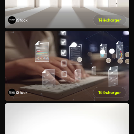
iStock
Télécharger
iStock
Télécharger