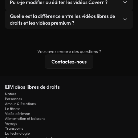
publicités clients, à condition de ne pas revendre
Puis-je modifier ou éditer les vidéos Coverr ?
soient réelles ou générées par IA, ne comporte de
ou redistribuer les séquences elles-mêmes en tant
filigrane. Vous obtenez des images nettes et
Oui. Vous pouvez librement découper, recadrer ou
Quelle est la différence entre les vidéos libres de
que produit autonome.
prêtes à l'emploi.
remixer nos vidéos. Assurez-vous simplement que
droits et les vidéos premium ?
le produit final respecte notre licence et ne soit
Les vidéos libres de droits incluent les droits
pas redistribué en tant que contenu libre de droits.
commerciaux, tandis que le contenu premium
comprend des séquences exclusives, une
Vous avez encore des questions ?
résolution 4K et des protections de licence
Contactez-nous
étendues.
Vidéos libres de droits
Nature
Personnes
Amour & Relations
Le fitness
Vidéo aérienne
Alimentation et boissons
Voyage
Transports
La technologie