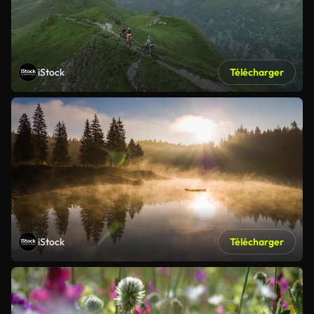
iStock
Télécharger
iStock
Télécharger