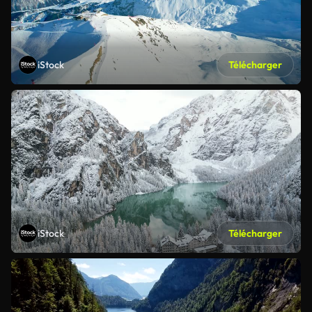
iStock
Télécharger
iStock
Télécharger