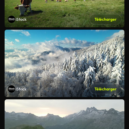
iStock
Télécharger
iStock
Télécharger