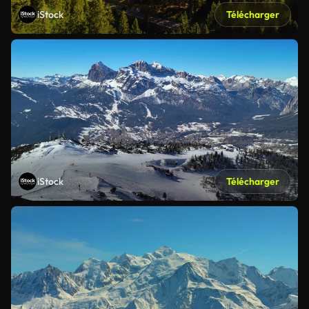
iStock
Télécharger
iStock
Télécharger