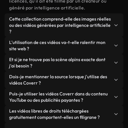
licences, qu'il ait été filmé par un créateur ou
généré par intelligence artificielle.
Cette collection comprend-elle des images réelles
ou des vidéos générées par intelligence artificielle
?
Les deux. Il s'agit d'une bibliothèque hybride
L'utilisation de ces vidéos va-t-elle ralentir mon
composée de véritables images filmées par des
site web ?
humains et liées à alpins, ainsi que de vidéos
Sauf si vous choisissez nos versions optimisées.
Et si je ne trouve pas la scène alpins exacte dont
générées par IA. Chaque vidéo est clairement
Nous proposons des formats légers, prêts pour le
j'ai besoin ?
identifiée afin que vous sachiez toujours ce que
web et conçus pour une utilisation en arrière-plan :
vous utilisez.
Vous pouvez en créer une instantanément avec
Dois-je mentionner la source lorsque j'utilise des
ils conservent une qualité élevée tout en
Coverr AI Studio. Il vous suffit de décrire la scène,
vidéos Coverr ?
minimisant les temps de chargement et en
par exemple « alpins au coucher du soleil », et le
améliorant des indicateurs comme le LCP.
Aucune attribution n'est requise. Toutes les vidéos
Puis-je utiliser les vidéos Coverr dans du contenu
Studio générera en quelques secondes une vidéo
de notre bibliothèque sont libres de droits et
YouTube ou des publicités payantes ?
personnalisée conforme à nos normes de licence.
peuvent être utilisées sans mentionner l'auteur,
Oui. Toutes les séquences vidéo de Coverr peuvent
Les vidéos libres de droits téléchargées
même si cela est toujours apprécié.
être utilisées dans des vidéos YouTube monétisées,
gratuitement comportent-elles un filigrane ?
des promotions sur les réseaux sociaux et des
Non. Aucune de nos vidéos gratuites, qu'elles