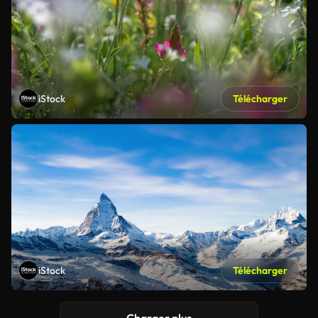
iStock
Télécharger
iStock
Télécharger