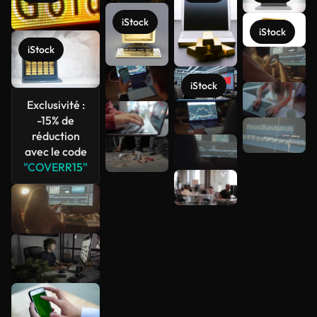
iStock
iStock
iStock
Voir plus
iStock
Exclusivité :
-15% de
réduction
avec le code
"COVERR15"