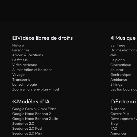
Vidéos libres de droits
Musique 
Nature
Synthèse
Personnes
Drums électroni
Amour & Relations
clés
Le fitness
Le piano
Vidéo aérienne
Cinématique
Alimentation et boissons
douceur
Voyage
électronique
Transports
Ambiance
La technologie
Strings
Zoom en arrière-plan virtuel
Les tambours ac
Modèles d’IA
Entrepri
Google Gemini Omni Flash
À propos
Google Nano Banana 2
Coverr Plus
Google Nano Banana 2 Lite
Développeurs / 
Seedance 2.0
Blog
Seedance 2.0 Fast
FAQ
Seedance 2.0 Mini
Annoncer