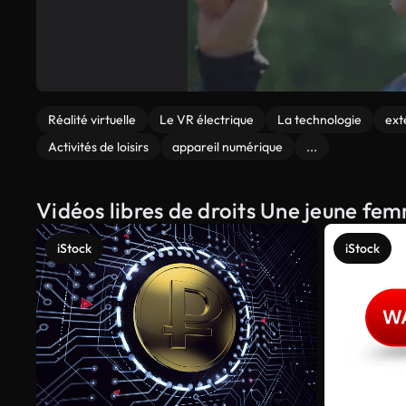
Réalité virtuelle
Le VR électrique
La technologie
ext
Activités de loisirs
appareil numérique
...
Vidéos libres de droits Une jeune fem
iStock
iStock