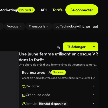
 Marketing
API
Tarifs
Se connecter
Nouveau
Afficher tout
Voyage
Transports
La Technologie
Zoom En Arri
Télécharger
Une jeune femme utilisant un casque VR
dans la forêt
Une photo de près d'une femme vêtue de vêtements sombres
se tenant dans une forêt paisible et verte.Elle porte un casque
Recréez avec l’IA
VR et fait des gestes avec ses mains, naviguant dans la réalité
Nouveau
virtuelle.
Créez de nouvelles versions de cette prise de vue avec l’IA
Recadrer
Créer une vidéo
Restyle
Bientôt disponible