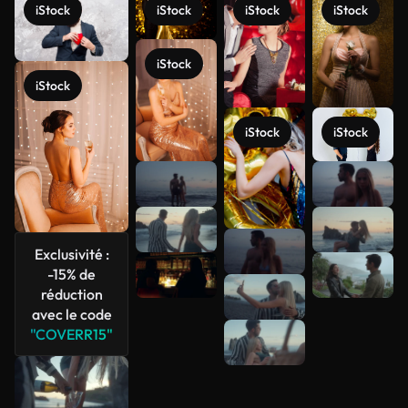
iStock
iStock
iStock
iStock
iStock
iStock
iStock
iStock
Voir plus
Exclusivité :
-15% de
réduction
avec le code
"COVERR15"