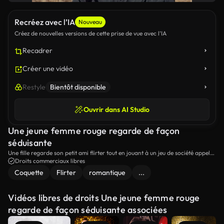
Recréez avec l’IA
Nouveau
Créez de nouvelles versions de cette prise de vue avec l’IA
Recadrer
Créer une vidéo
Restyle
Bientôt disponible
Ouvrir dans AI Studio
Une jeune femme rouge regarde de façon
séduisante
Une fille regarde son petit ami flirter tout en jouant à un jeu de société appelé
"Lovopoly" sur le terrain.
Droits commerciaux libres
Coquette
Flirter
romantique
...
Vidéos libres de droits Une jeune femme rouge
regarde de façon séduisante associées