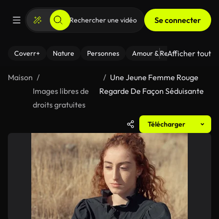
Se connecter
Afficher tout
Coverr+
Nature
Personnes
Amour & Relations
Le Fi
Maison
Une Jeune Femme Rouge
Images libres de
Regarde De Façon Séduisante
droits gratuites
Télécharger