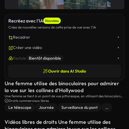
Recréez avec l’IA
Nouveau
Créez de nouvelles versions de cette prise de vue avec l’IA
Recadrer
Créer une vidéo
Restyle
Bientôt disponible
Ouvrir dans AI Studio
Une femme utilise des binoculaires pour admirer
la vue sur les collines d'Hollywood
Une femme se tient à un point de vue pittoresque, en utilisant des binoculars
pour profiter de la vue imprenable sur les collines d'Hollywood.
Droits commerciaux libres
Le télescope
Journée
Surveillance du pont
...
Vidéos libres de droits Une femme utilise des
binoculaires pour admirer la vue sur les collines