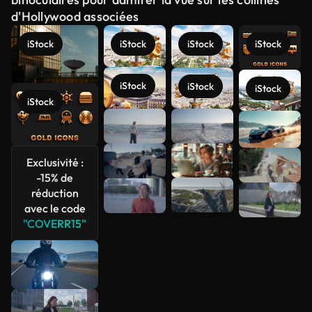
d'Hollywood associées
iStock
iStock
iStock
iStock
iStock
iStock
iStock
iStock
Voir plus
Exclusivité :
-15% de
réduction
avec le code
"COVERR15"