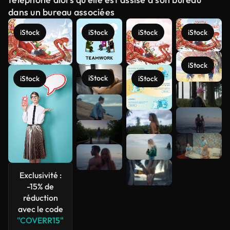
dans un bureau associées
iStock
iStock
iStock
iStock
iStock
iStock
iStock
iStock
Voir plus
Exclusivité :
-15% de
réduction
avec le code
"COVERR15"