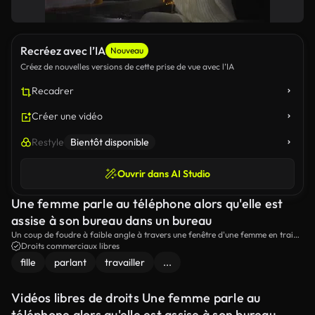
Recréez avec l’IA
Nouveau
Créez de nouvelles versions de cette prise de vue avec l’IA
Recadrer
Créer une vidéo
Restyle
Bientôt disponible
Ouvrir dans AI Studio
Une femme parle au téléphone alors qu'elle est
assise à son bureau dans un bureau
Un coup de foudre à faible angle à travers une fenêtre d'une femme en train
de parler au téléphone alors qu'elle est assise à son bureau dans un bureau.
Droits commerciaux libres
fille
parlant
travailler
...
Vidéos libres de droits Une femme parle au
téléphone alors qu'elle est assise à son bureau