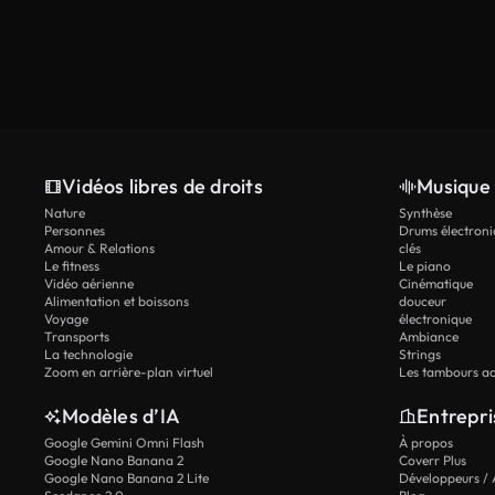
Vidéos libres de droits
Musique 
Nature
Synthèse
Personnes
Drums électroni
Amour & Relations
clés
Le fitness
Le piano
Vidéo aérienne
Cinématique
Alimentation et boissons
douceur
Voyage
électronique
Transports
Ambiance
La technologie
Strings
Zoom en arrière-plan virtuel
Les tambours ac
Modèles d’IA
Entrepri
Google Gemini Omni Flash
À propos
Google Nano Banana 2
Coverr Plus
Google Nano Banana 2 Lite
Développeurs / 