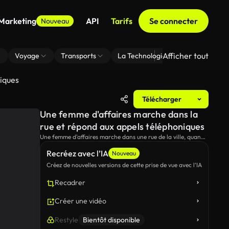
 Marketing
API
Tarifs
Se connecter
Nouveau
Afficher tout
Voyage
Transports
La Technologie
Zoom En Arri
iques
Télécharger
Une femme d'affaires marche dans la
rue et répond aux appels téléphoniques
Une femme d'affaires marche dans une rue de la ville, quand
soudainement elle reçoit un appel téléphonique.
Recréez avec l’IA
Nouveau
Créez de nouvelles versions de cette prise de vue avec l’IA
Recadrer
Créer une vidéo
Restyle
Bientôt disponible