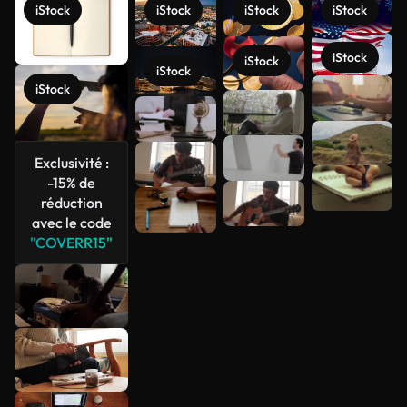
iStock
iStock
iStock
iStock
iStock
iStock
iStock
iStock
Voir plus
Exclusivité :
-15% de
réduction
avec le code
"COVERR15"