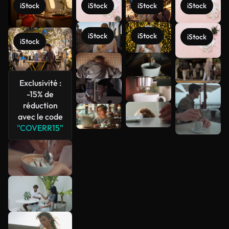
iStock
iStock
iStock
iStock
iStock
iStock
iStock
iStock
Voir plus
Exclusivité :
-15% de
réduction
avec le code
"COVERR15"