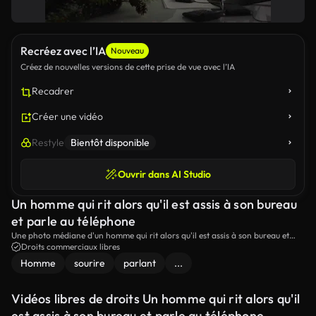
Recréez avec l’IA
Nouveau
Créez de nouvelles versions de cette prise de vue avec l’IA
Recadrer
Créer une vidéo
Restyle
Bientôt disponible
Ouvrir dans AI Studio
Un homme qui rit alors qu'il est assis à son bureau
et parle au téléphone
Une photo médiane d'un homme qui rit alors qu'il est assis à son bureau et
parle au téléphone.
Droits commerciaux libres
Homme
sourire
parlant
...
Vidéos libres de droits Un homme qui rit alors qu'il
est assis à son bureau et parle au téléphone