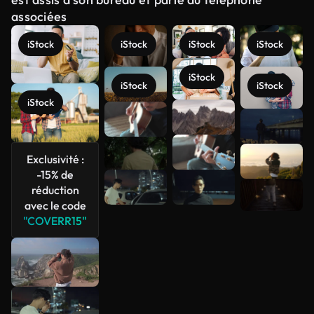
associées
iStock
iStock
iStock
iStock
iStock
iStock
iStock
iStock
Voir plus
Exclusivité :
-15% de
réduction
avec le code
"COVERR15"