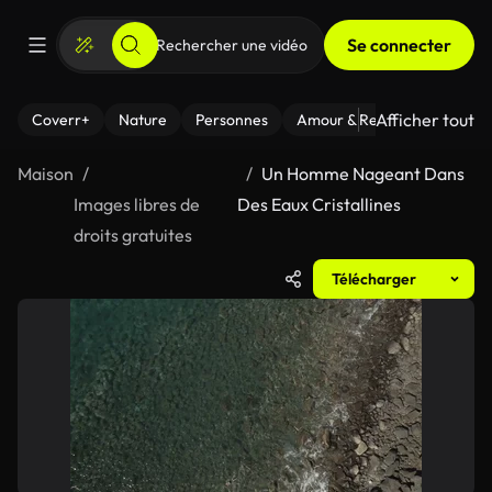
Se connecter
Afficher tout
Coverr+
Nature
Personnes
Amour & Relations
Le Fi
Maison
Un Homme Nageant Dans
Images libres de
Des Eaux Cristallines
droits gratuites
Télécharger