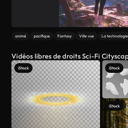
animé
pacifique
Fantasy
Ville vue
La technologie
Vidéos libres de droits Sci-Fi Citysc
iStock
iStock
iStock