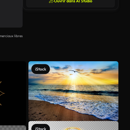
Ouvrir dans AI Studio
erciaux libres
iStock
iStock