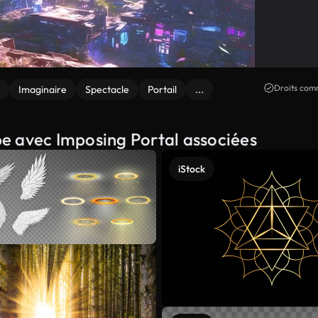
Droits comm
Imaginaire
Spectacle
Portail
...
ape avec Imposing Portal associées
iStock