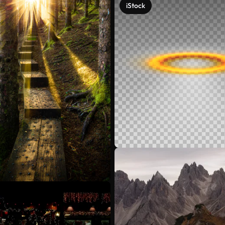
iStock