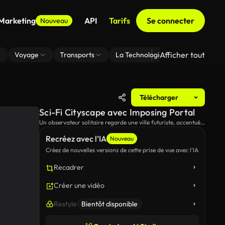
 Marketing
API
Tarifs
Se connecter
Nouveau
Afficher tout
Voyage
Transports
La Technologie
Zoom En Arri
Télécharger
Sci-Fi Cityscape avec Imposing Portal
Un observateur solitaire regarde une ville futuriste, accentuée
par un portail énorme et énigmatique.
Recréez avec l’IA
Nouveau
Créez de nouvelles versions de cette prise de vue avec l’IA
Recadrer
Créer une vidéo
Restyle
Bientôt disponible