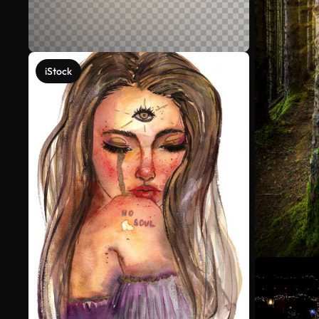
iStock