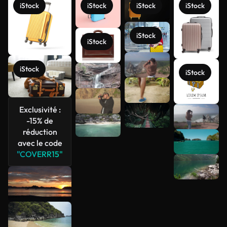
iStock
iStock
iStock
iStock
iStock
iStock
iStock
iStock
Exclusivité :
-15% de
Voir plus
réduction
avec le code
"COVERR15"