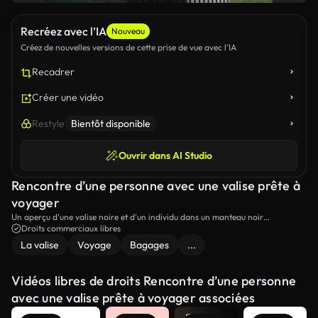
Recréez avec l’IA
Nouveau
Créez de nouvelles versions de cette prise de vue avec l’IA
Recadrer
Créer une vidéo
Restyle
Bientôt disponible
Ouvrir dans AI Studio
Rencontre d’une personne avec une valise prête à
voyager
Un aperçu d'une valise noire et d'un individu dans un manteau noir
quilté.L'individu se tient prêt contre un fond extérieur flou, suggérant le début
Droits commerciaux libres
d'un voyage.
La valise
Voyage
Bagages
...
Vidéos libres de droits Rencontre d’une personne
avec une valise prête à voyager associées