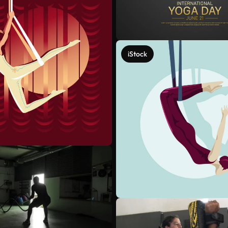
iStock