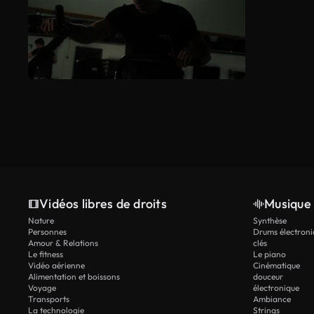
Vidéos libres de droits
Musique 
Nature
Synthèse
Personnes
Drums électroni
Amour & Relations
clés
Le fitness
Le piano
Vidéo aérienne
Cinématique
Alimentation et boissons
douceur
Voyage
électronique
Transports
Ambiance
La technologie
Strings