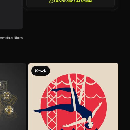
Ouvrir dans AI Studio
erciaux libres
iStock