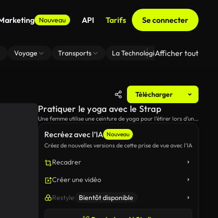
 Marketing
API
Tarifs
Se connecter
Nouveau
Afficher tout
Voyage
Transports
La Technologie
Zoom En Arri
Télécharger
Pratiquer le yoga avec le Strap
Une femme utilise une ceinture de yoga pour l’étirer lors d’une
séance de yoga sur la plage.
Recréez avec l’IA
Nouveau
Créez de nouvelles versions de cette prise de vue avec l’IA
Recadrer
Créer une vidéo
Restyle
Bientôt disponible