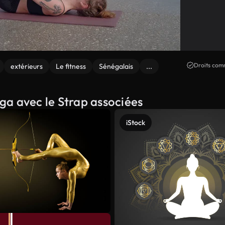
Droits comm
extérieurs
Le fitness
Sénégalais
...
oga avec le Strap associées
iStock