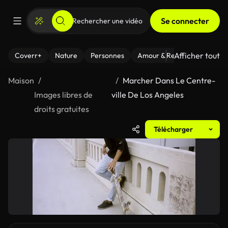
Se connecter
Afficher tout
Coverr+
Nature
Personnes
Amour & Relations
Le Fi
Maison
Marcher Dans Le Centre-
Images libres de
ville De Los Angeles
droits gratuites
Télécharger