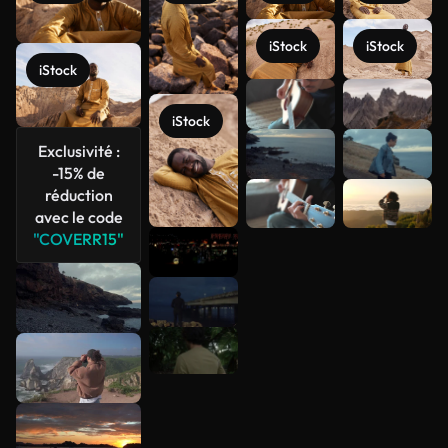
iStock
iStock
iStock
Voir plus
iStock
Exclusivité :
-15% de
réduction
avec le code
"COVERR15"