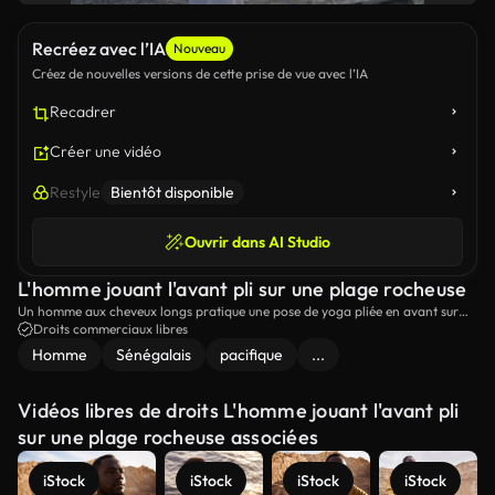
Recréez avec l’IA
Nouveau
Créez de nouvelles versions de cette prise de vue avec l’IA
Recadrer
Créer une vidéo
Restyle
Bientôt disponible
Ouvrir dans AI Studio
L'homme jouant l'avant pli sur une plage rocheuse
Un homme aux cheveux longs pratique une pose de yoga pliée en avant sur
une plage rocheuse, entourée de beauté naturelle.
Droits commerciaux libres
Homme
Sénégalais
pacifique
...
Vidéos libres de droits L'homme jouant l'avant pli
sur une plage rocheuse associées
iStock
iStock
iStock
iStock