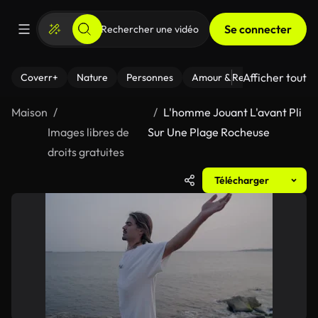
Se connecter
Afficher tout
Coverr+
Nature
Personnes
Amour & Relations
Le Fi
Maison
L'homme Jouant L'avant Pli
Images libres de
Sur Une Plage Rocheuse
droits gratuites
Télécharger