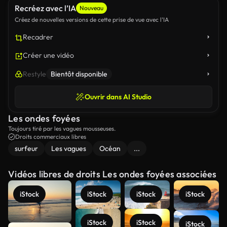
Recréez avec l’IA
Nouveau
Créez de nouvelles versions de cette prise de vue avec l’IA
Recadrer
Créer une vidéo
Restyle
Bientôt disponible
Ouvrir dans AI Studio
Les ondes foyées
Toujours tiré par les vagues mousseuses.
Droits commerciaux libres
surfeur
Les vagues
Océan
...
Vidéos libres de droits Les ondes foyées associées
iStock
iStock
iStock
iStock
iStock
iStock
iStock