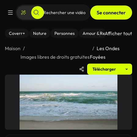
Se connecter
Afficher tout
Coverr+
Nature
Personnes
Amour & Relations
Le Fi
Maison
Les Ondes
Images libres de droits gratuites
Foyées
Télécharger