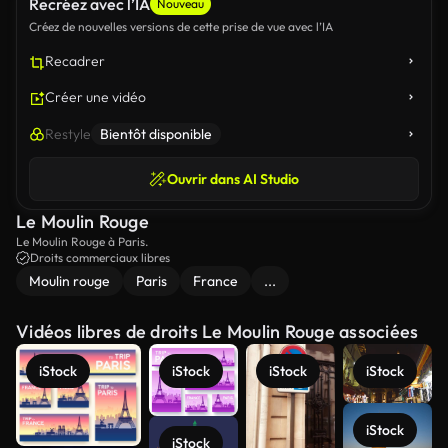
Recréez avec l’IA
Nouveau
Créez de nouvelles versions de cette prise de vue avec l’IA
Recadrer
Créer une vidéo
Restyle
Bientôt disponible
Ouvrir dans AI Studio
Le Moulin Rouge
Le Moulin Rouge à Paris.
Droits commerciaux libres
Moulin rouge
Paris
France
...
Vidéos libres de droits Le Moulin Rouge associées
iStock
iStock
iStock
iStock
iStock
iStock